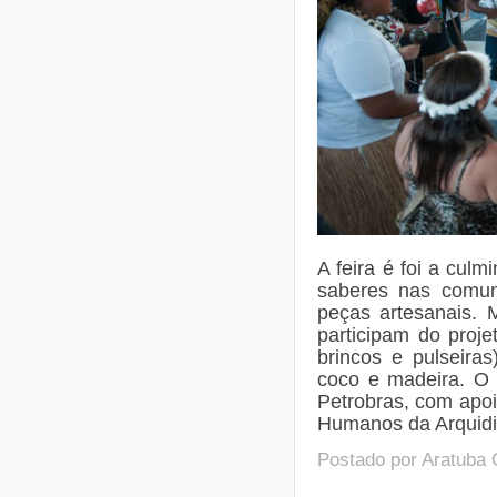
A feira é foi a culm
saberes nas comun
peças artesanais. 
participam do proje
brincos e pulseira
coco e madeira. O 
Petrobras, com apo
Humanos da Arquidi
Postado por
Aratuba 