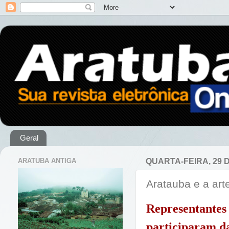
Geral
ARATUBA ANTIGA
QUARTA-FEIRA, 29 
Aratauba e a art
Representant
participaram da