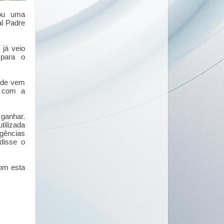
tou uma
al Padre
já veio
 para o
úde vem
a com a
 ganhar.
tilizada
rgências
disse o
com esta