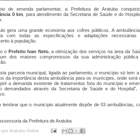
io de emenda parlamentar, a Prefeitura de Aratuba conquis
ncia 0 km
, para atendimento da Secretaria de Saúde e do Hospit
o.
ulo gera uma grande economia aos cofres públicos. A ambulância 
da com todas as especificações e adaptações necessárias
ento à população.
do o
Prefeito Ivan Neto
, a otimização dos serviços na área da Sa
um dos maiores compromissos da sua administração públic
ão.
ta parceria municipal, ligada ao parlamento, o município só tem a
 da importância desta ambulância para os munícipes, onde será u
prir a demanda existente de tratamentos fora do município e eme
o demandados através da Secretaria de Saúde e do Hospital”, 
vo.
o lembrar que o município atualmente dispõe de 03 ambulâncias, 
Assessoria da Prefeitura de Aratuba
o por
Aratuba Online