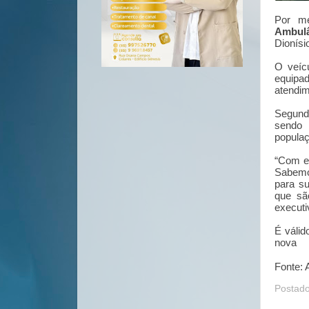
Por me
Ambulâ
Dionísi
O veíc
equipa
atendim
Segun
sendo 
populaç
“Com es
Sabemos
para su
que sã
executi
É válid
nova
Fonte: 
Postad