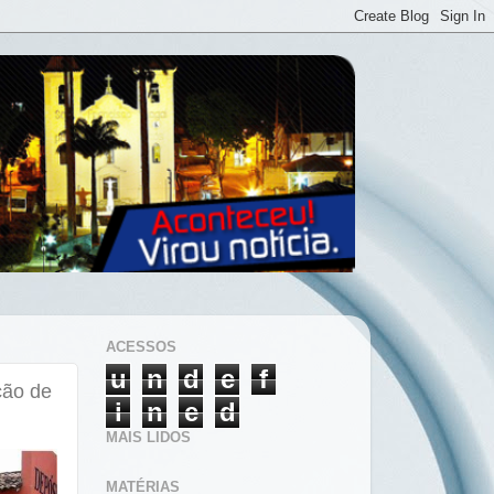
ACESSOS
u
n
d
e
f
ção de
i
n
e
d
MAIS LIDOS
MATÉRIAS