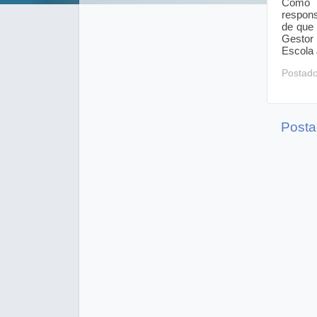
Como D
respons
de que
Gestor 
Escola 
Postad
Posta