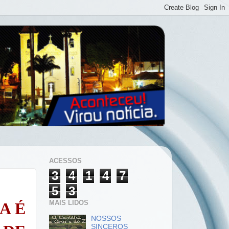
ACESSOS
3
4
1
4
7
5
3
MAIS LIDOS
A É
NOSSOS
SINCEROS