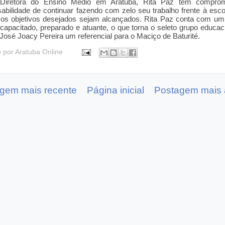
iretora do Ensino Médio em Aratuba, Rita Paz tem compro
abilidade de
continuar fazendo
com zelo seu trabalho frente à esco
 os objetivos desejados sejam alcançados.
Rita Paz conta com um
capacitado, preparado e atuante, o que torna o seleto grupo educac
José Joacy Pereira um referencial para o Maciço de Baturité.
o por
Aratuba Online
gem mais recente
Página inicial
Postagem mais 