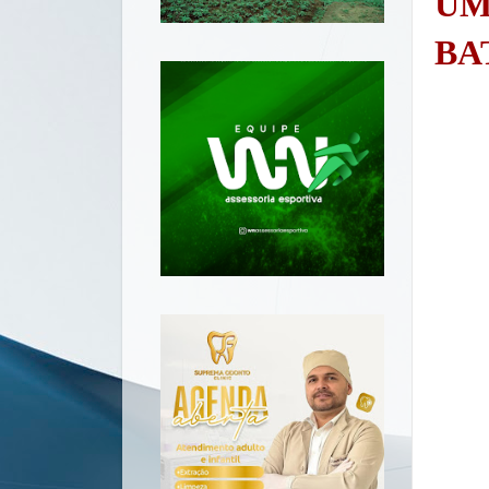
UM
BA