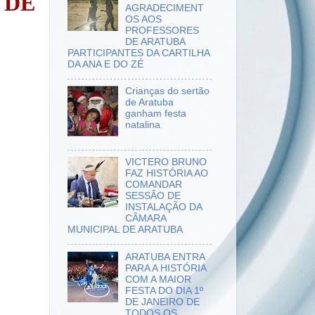
 DE
AGRADECIMENT
OS AOS
PROFESSORES
DE ARATUBA
PARTICIPANTES DA CARTILHA
DA ANA E DO ZÉ
Crianças do sertão
de Aratuba
ganham festa
natalina
VICTERO BRUNO
FAZ HISTÓRIA AO
COMANDAR
SESSÃO DE
INSTALAÇÃO DA
CÂMARA
MUNICIPAL DE ARATUBA
ARATUBA ENTRA
PARA A HISTÓRIA
COM A MAIOR
FESTA DO DIA 1º
DE JANEIRO DE
TODOS OS