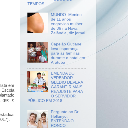
TEMPOS
MUNDO: Menino
de 11 anos
engravida mulher
de 36 na Nova
Zelândia, diz jornal
Capelão Gutiane
leva esperança
para as famílias
durante o natal em
Aratuba
EMENDA DO
VEREADOR
GLEDIO DEVERÁ
lista em
GARANTIR MAIS
 Escola
REAJUSTE PARA
lantado
O SERVIDOR
a que o
PÚBLICO EM 2018
Pergunte ao Dr.
Estadual
Hellanyo:
2017)
.
ENTENDA O
RONCO –