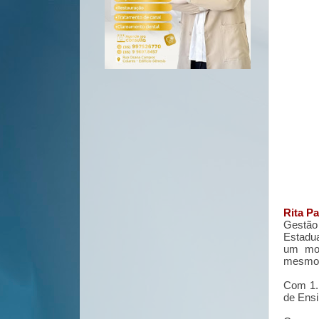
Rita Pa
Gestão
Estadu
um mod
mesmo p
Com
1
de Ensi