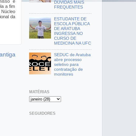
misso e
DÚVIDAS MAIS
la a fim
FREQUENTES
 Núcleo
ional da
ESTUDANTE DE
ESCOLA PÚBLICA
DE ARATUBA
INGRESSA NO
CURSO DE
MEDICINA NA UFC
antiga
SEDUC de Aratuba
abre processo
seletivo para
contratação de
monitores
MATÉRIAS
SEGUIDORES