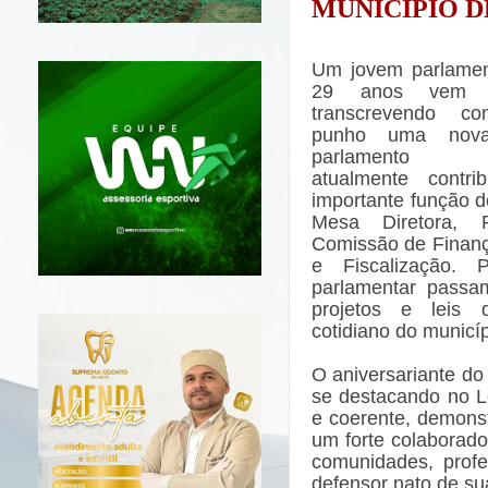
MUNICÍPIO D
Um jovem parlamen
29 anos vem n
transcrevendo c
punho uma nova
parlamento a
atualmente contr
importante função d
Mesa Diretora, P
Comissão de Finan
e Fiscalização. 
parlamentar passam
projetos e leis
cotidiano do municí
O aniversariante do
se destacando no Le
e coerente, demonst
um forte colaborado
comunidades, prof
defensor nato de su