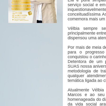
serviço social e e
inquestionavel
conceituadíssima A
comemora mais um a
Vélbia sempre se
principalmente ent
dispensou uma aten
Por mais de meia dé
para o progresso 
conquistou o carinh
Detentora de um p
SUAS nossa anivers
metodologia de tr
qualquer atendime
temática ligada ao 
Atualmente Vélbia
Marcos e ao seu 
homenageada do dia
da vida social ar