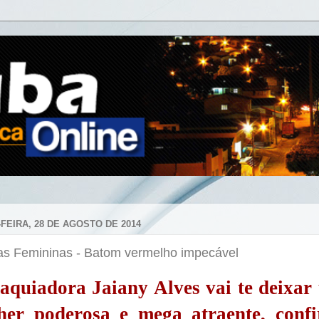
-FEIRA, 28 DE AGOSTO DE 2014
tas Femininas - Batom vermelho impecável
aquiadora
Jaiany Alves vai te deixa
her poderosa e mega atraente, confi