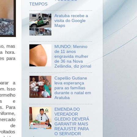
TEMPOS
Aratuba recebe a
visita do Google
Maps
so, mas
MUNDO: Menino
de 11 anos
a hora.
engravida mulher
es para
de 36 na Nova
Zelândia, diz jornal
Capelão Gutiane
parar a
leva esperança
para as famílias
om. Isso
durante o natal em
rmelho
Aratuba
uras e
s. Para
EMENDA DO
niforme,
VEREADOR
GLEDIO DEVERÁ
rcado
GARANTIR MAIS
mes de
REAJUSTE PARA
voltados
O SERVIDOR