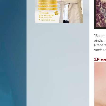
"Batom
ainda 
Prepar
você s
1.Prep