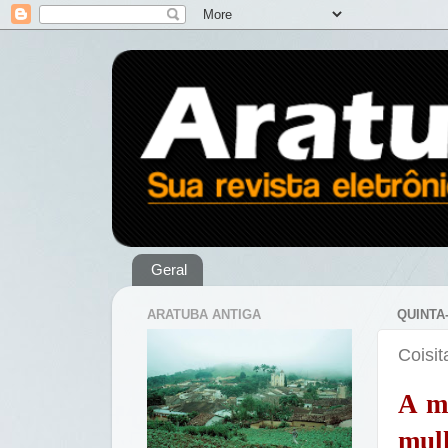
Geral
ARATUBA ANTIGA
QUINTA
Coisi
A m
mul