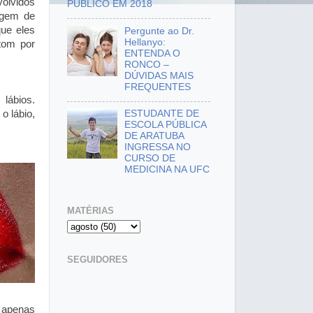
olvidos
PÚBLICO EM 2018
agem de
que eles
Pergunte ao Dr.
Hellanyo:
tom por
ENTENDA O
RONCO –
DÚVIDAS MAIS
FREQUENTES
lábios.
o lábio,
ESTUDANTE DE
ESCOLA PÚBLICA
DE ARATUBA
INGRESSA NO
CURSO DE
MEDICINA NA UFC
MATÉRIAS
SEGUIDORES
a apenas