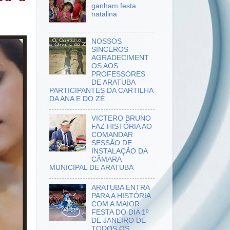
ganham festa
natalina
NOSSOS
SINCEROS
AGRADECIMENT
OS AOS
PROFESSORES
DE ARATUBA
PARTICIPANTES DA CARTILHA
DA ANA E DO ZÉ
VICTERO BRUNO
FAZ HISTÓRIA AO
COMANDAR
SESSÃO DE
INSTALAÇÃO DA
CÂMARA
MUNICIPAL DE ARATUBA
ARATUBA ENTRA
PARA A HISTÓRIA
COM A MAIOR
FESTA DO DIA 1º
DE JANEIRO DE
TODOS OS