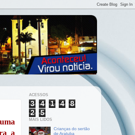
ACESSOS
3
4
1
4
8
2
5
MAIS LIDOS
r uma
Crianças do sertão
ra a
de Aratuba