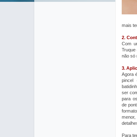
mais t
2. Con
Com um
Truque 
não só 
3. Apli
Agora 
pincel
batidi
ser com
para os
de pont
format
menor,
detalhe
Para te