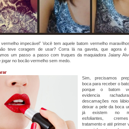
 vermelho impecável" Você tem aquele batom vermelho maravilho
não teve coragem de usar? Corra lá na gaveta, que agora é 
amos um passo a passo com truques da maquiadora Jaiany Alv
e jogar no bocão vermelho sem medo.
arar
Sim, precisamos pre
boca para receber o bat
porque o batom ve
evidencia rachad
descamações nos lábio
deixar a pele da boca u
já existem no me
esfoliantes, cre
tratamento e até primer 