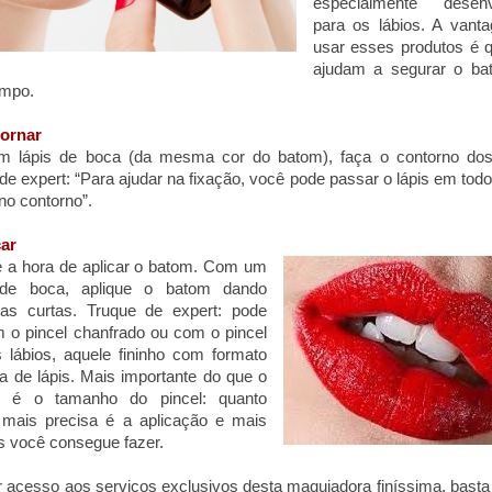
especialmente desenv
para os lábios. A vant
usar esses produtos é 
ajudam a segurar o ba
empo.
tornar
 lápis de boca (da mesma cor do batom), faça o contorno dos 
de expert: “Para ajudar na fixação, você pode passar o lápis em todo 
no contorno”.
car
é a hora de aplicar o batom. Com um
 de boca, aplique o batom dando
nhas curtas. Truque de expert: pode
 o pincel chanfrado ou com o pincel
 lábios, aquele fininho com formato
a de lápis. Mais importante do que o
o é o tamanho do pincel: quanto
 mais precisa é a aplicação e mais
s você consegue fazer.
r acesso aos serviços exclusivos desta maquiadora finíssima, bast