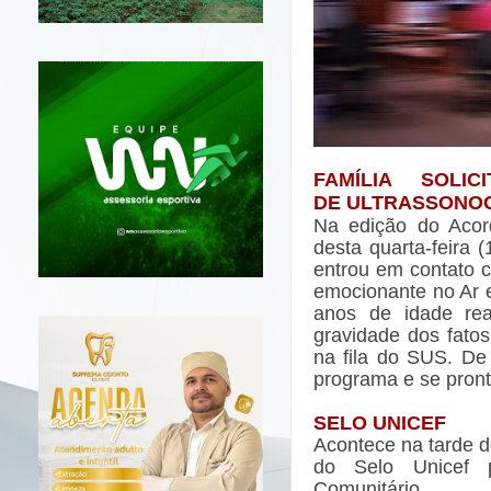
FAMÍLIA
SOLICI
DE
ULTRASSONO
Na edição do Acor
desta quarta-feira 
entrou em contato c
emocionante no Ar e
anos de idade real
gravidade dos fato
na fila do SUS. De
programa e se pront
SELO UNICEF
Acontece na tarde de
do Selo Unicef p
Comunitário.