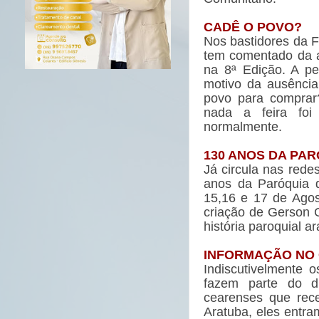
CADÊ O POVO?
Nos bastidores da Fe
tem comentado da a
na 8ª Edição. A pe
motivo da ausência
povo para comprar
nada a feira foi 
normalmente.
130 ANOS DA PA
Já circula nas redes
anos da Paróquia d
15,16 e 17 de Agos
criação de Gerson Ca
história paroquial a
INFORMAÇÃO NO 
Indiscutivelmente o
fazem parte do d
cearenses que re
Aratuba, eles entra