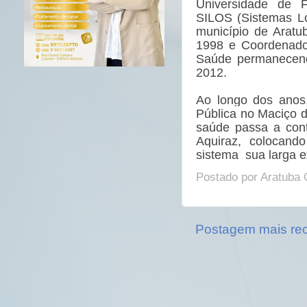
Universidade de 
SILOS (Sistemas L
município de Aratu
1998 e Coordenado
Saúde permanecend
2012.
Ao longo dos anos
Pública no Maciço d
saúde passa a cont
Aquiraz, colocand
sistema
sua larga 
Postado por
Aratuba 
Postagem mais re