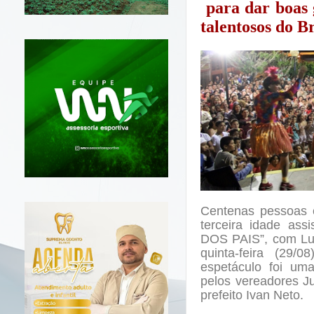
para dar boas 
talentosos do Br
Centenas pessoas e
terceira idade a
DOS PAIS”, com Lua
quinta-feira (29
espetáculo foi um
pelos vereadores J
prefeito Ivan Neto.