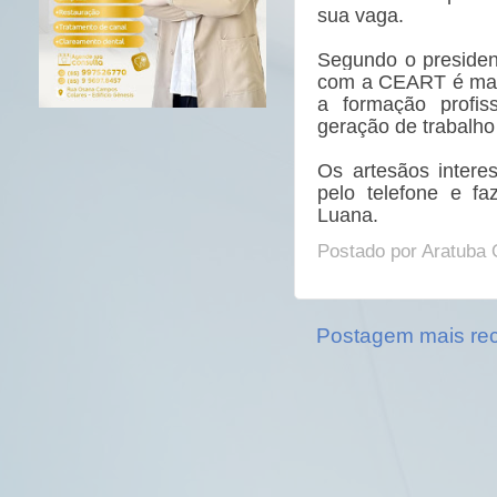
sua vaga.
Segundo o president
com a CEART é mais
a formação profis
geração de trabalho
Os artesãos intere
pelo telefone e fa
Luana.
Postado por
Aratuba 
Postagem mais re