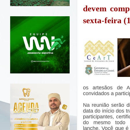
devem com
sex
ta-feira (
os artesãos de A
convidados a partic
Na reunião serão d
data do início dos t
participantes, cert
do mesmo todo o
lanche.
Você que é 