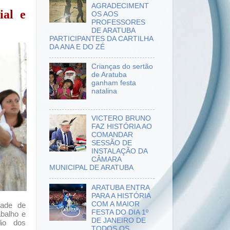
AGRADECIMENT
ial e
OS AOS
PROFESSORES
DE ARATUBA
PARTICIPANTES DA CARTILHA
DA ANA E DO ZÉ
Crianças do sertão
de Aratuba
ganham festa
natalina
VICTERO BRUNO
FAZ HISTÓRIA AO
COMANDAR
SESSÃO DE
INSTALAÇÃO DA
CÂMARA
MUNICIPAL DE ARATUBA
ARATUBA ENTRA
PARA A HISTÓRIA
COM A MAIOR
dade de
FESTA DO DIA 1º
abalho e
DE JANEIRO DE
ão dos
TODOS OS