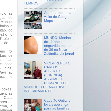
TEMPOS
Aratuba recebe a
ício às
visita do Google
ças do
Maps
 Manuel
abalho e
itão, do
balho no
MUNDO: Menino
Prefeito
de 11 anos
egião.
engravida mulher
de 36 na Nova
ano foi
Zelândia, diz jornal
Luiz de
ia duas
VICE-PREFEITO
em cada
CARLOS
 elas:
ALBERTO
avilhão
(FURINGA)
ora, no
ASSUME O
COMANDO DO
MUNICÍPIO DE ARATUBA
 boxes,
INTERINAMENTE
gências
s, Casa
Capelão Gutiane
 área de
leva esperança
nema, e
para as famílias
melhorar