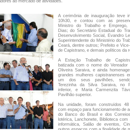
adores ao mercado de atividades.
A cerimônia de inauguração teve in
10h30, e contou com as presen
Ministro do Trabalho e Emprego,
Dias; do Secretário Estadual do Tr
Desenvolvimento Social, Evandro Le
Superintendente do Ministério do Tra
Ceará, dentre outros; Prefeito e Vice-
de Capistrano, e demais políticos da r
A Estação Trabalho de Capistr
batizada com o nome do Vereador 
Oliveira Saraiva, e ainda homenage
grandes mulheres capistranenses 
um dos seus pavilhões, sendo
Terezinha da Silva Saraiva, no P
inferior, e Maria Carmenzita Táv
Pavilhão superior.
Na unidade, foram construídos 48
com espaço para funcionamento de a
do Banco do Brasil e dos Correio
lotérica, Lanchonete, Biblioteca com
informática, Salão de eventos, Ci
outros espaços com a finalidade de 