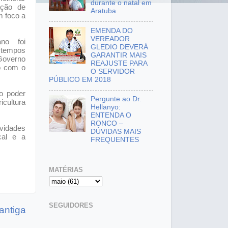
durante o natal em
ação de
Aratuba
m foco a
EMENDA DO
VEREADOR
ano foi
GLEDIO DEVERÁ
s tempos
GARANTIR MAIS
Governo
REAJUSTE PARA
do com o
O SERVIDOR
PÚBLICO EM 2018
o poder
Pergunte ao Dr.
icultura
Hellanyo:
ENTENDA O
RONCO –
vidades
DÚVIDAS MAIS
cal e a
FREQUENTES
MATÉRIAS
SEGUIDORES
antiga