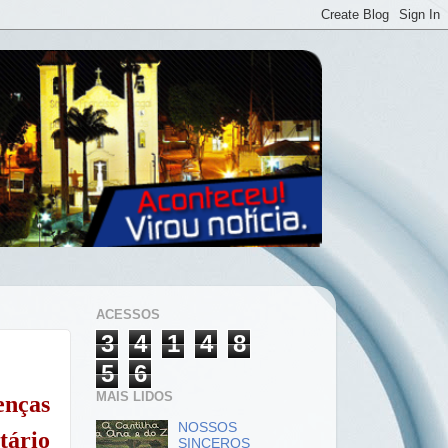
ACESSOS
3
4
1
4
8
5
6
MAIS LIDOS
nças
NOSSOS
tário
SINCEROS