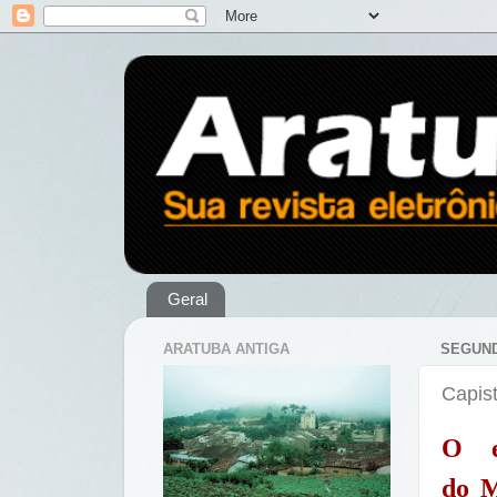
Geral
ARATUBA ANTIGA
SEGUND
Capist
O e
do
M