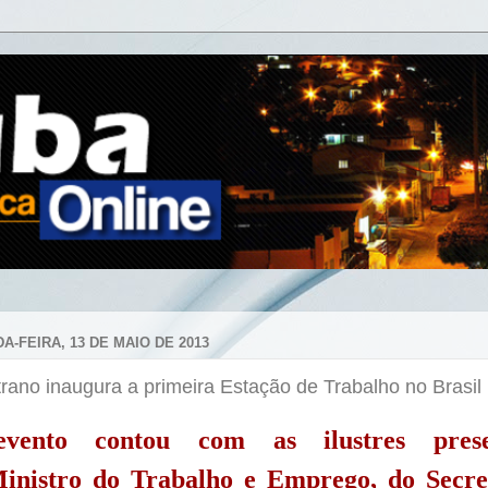
A-FEIRA, 13 DE MAIO DE 2013
rano inaugura a primeira Estação de Trabalho no Brasil
vento contou com as ilustres prese
inistro
do Trabalho e Emprego, do Secre