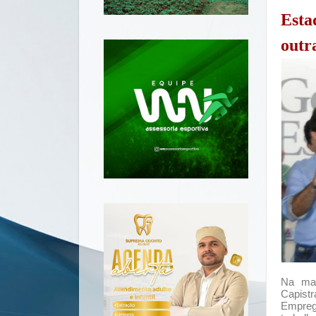
Esta
outr
Na man
Capistr
Empre