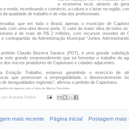
a economia local, através da ger
 e renda, incentivando o comércio, a cultura e o lazer na região, co
a da qualidade de trabalho e de vida dos profissionais.
essaltar, que em todo o Brasil, apenas o município de Capistr
iado com uma obra desse porte. O valor da maior obra de todos o
istrano é de mais de R$ 2 milhões, com recursos oriundos do 
 e contrapartida da Administração Municipal “Juntos Administran
 prefeito Claudio Bezerra Saraiva (PDT), é uma grande satisfaçã
ar este grande empreendimento que irá fomentar o trabalho da agr
r e dos micros produtores de Capistrano e cidades adjacentes.
 Estação Trabalho, estamos garantindo o exercício de ati
icas que promovam a empregabilidade, o desenvolvimento lo
 de desigualdades regionais”, afirmou o prefeito de Capistrano.
mações de itapiuna.com e fotos de Marcos Facundes
o por
Aratuba Online
gem mais recente
Página inicial
Postagem mais 