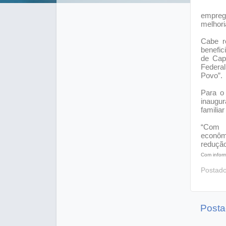
emprego
melhori
Cabe r
benefic
de Cap
Federal
Povo”.
Para o
inaugur
familia
“Com a
econôm
redução
Com infor
Postad
Posta