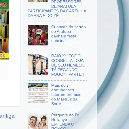
PROFESSORES
DE ARATUBA
PARTICIPANTES DA CARTILHA
DA ANA E DO ZÉ
Crianças do sertão
de Aratuba
ganham festa
natalina
RAIO X: “FOGO...
CORRE... A LOJA
DE SEU NEMÉSIO
TÁ PEGANDO
FOGO” - PARTE I
Mais dois
aratubenses
faturam prêmios
do Mastruz da
Sorte
antiga
Pergunte ao Dr.
Hellanyo:
ENTENDA O
RONCO –