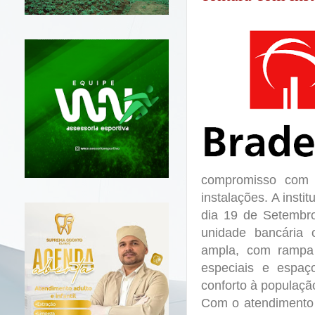
compromisso com 
instalações.
A insti
dia 19 de Setembro
unidade bancária 
ampla, com rampa
especiais e espaço
conforto à populaçã
Com o atendimento 