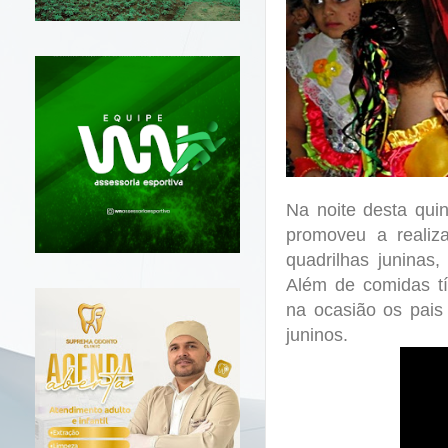
Na noite desta qui
promoveu a realiza
quadrilhas juninas,
Além de comidas típ
na ocasião os pais 
juninos.