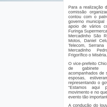
Para a realização d
comissão organiza
contou com o patro
governo municipal
apoio de vários co
Furinga Supermerca
Mercadinho São R
Motos, Daniel Celu
Telecom, Serrana 
Mercadinho Ped
Frigorífico o Miséria
O vice-prefeito Chi
de gabinete 
acompanhados de s
esposas, estiver
representando o go
“Estamos aqui 
movimento e no que
evento tão important
A condução do louv