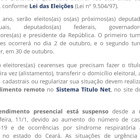
o, conforme
Lei das Eleições
(Lei nº 9.504/97).
 ano, serão eleitos(as) os(as) próximos(as) deputad
duais, deputados(as) federais, governadores
ores(as) e presidente da República. O primeiro tur
ões ocorrerá no dia 2 de outubro, e o segundo tur
r, em 30 de outubro.
) eleitores(as) cearenses que precisam fazer o títul
ra vez (alistamento), transferir o domicílio eleitoral, 
 cadastrais ou regularizar sua situação devem reali
dimento remoto
no
Sistema Título Net
, no site d
endimento presencial está suspenso
desde a ú
-feira, 11/1, devido ao aumento do número de ca
-19 e de ocorrências por síndrome respiratória
 no estado do Ceará. As situações de urgência