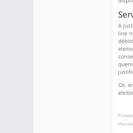
dispo
Ser
A Just
line 
débit
eleit
conse
quem 
justif
Os en
eleit
Postad
Marcad