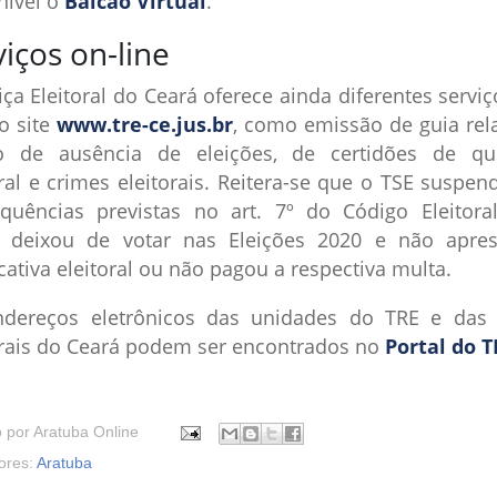
nível o
Balcão Virtual
.
viços on-line
iça Eleitoral do Ceará oferece ainda diferentes servi
no site
www.tre-ce.jus.br
, como emissão de guia rela
o de ausência de eleições, de certidões de qu
oral e crimes eleitorais. Reitera-se que o TSE suspen
quências previstas no art. 7º do Código Eleitora
deixou de votar nas Eleições 2020 e não apre
icativa eleitoral ou não pagou a respectiva multa.
dereços eletrônicos das unidades do TRE e das
orais do Ceará podem ser encontrados no
Portal do T
o por
Aratuba Online
ores:
Aratuba