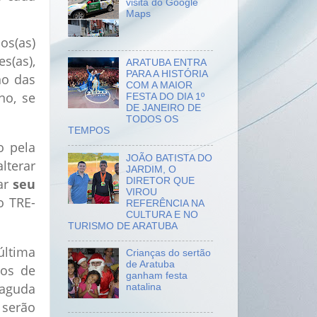
visita do Google
Maps
os(as)
(as),
ARATUBA ENTRA
PARA A HISTÓRIA
no das
COM A MAIOR
no, se
FESTA DO DIA 1º
DE JANEIRO DE
TODOS OS
TEMPOS
o pela
JOÃO BATISTA DO
alterar
JARDIM, O
zar
seu
DIRETOR QUE
VIROU
o TRE-
REFERÊNCIA NA
CULTURA E NO
TURISMO DE ARATUBA
ltima
Crianças do sertão
de Aratuba
sos de
ganham festa
 aguda
natalina
 serão