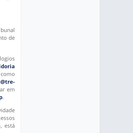
bunal
nto de
elogios
idoria
 como
a@tre-
rar em
p
.
vidade
cessos
, está