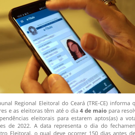
bunal Regional Eleitoral do Ceará (TRE-CE) informa 
res e as eleitoras têm até o dia
4 de maio
para reso
pendências eleitorais para estarem aptos(as) a vot
ões de 2022. A data representa o dia do fechame
tro Eleitoral, o qual deve ocorrer 150 dias antes d