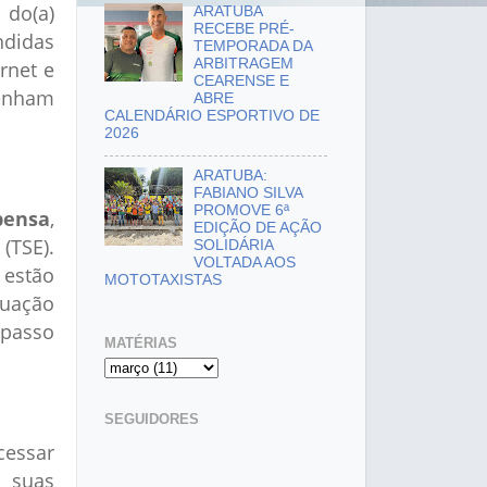
 do(a)
ARATUBA
RECEBE PRÉ-
ndidas
TEMPORADA DA
ARBITRAGEM
rnet e
CEARENSE E
tenham
ABRE
CALENDÁRIO ESPORTIVO DE
2026
ARATUBA:
FABIANO SILVA
PROMOVE 6ª
pensa
,
EDIÇÃO DE AÇÃO
(TSE).
SOLIDÁRIA
VOLTADA AOS
 estão
MOTOTAXISTAS
tuação
 passo
MATÉRIAS
SEGUIDORES
cessar
 suas