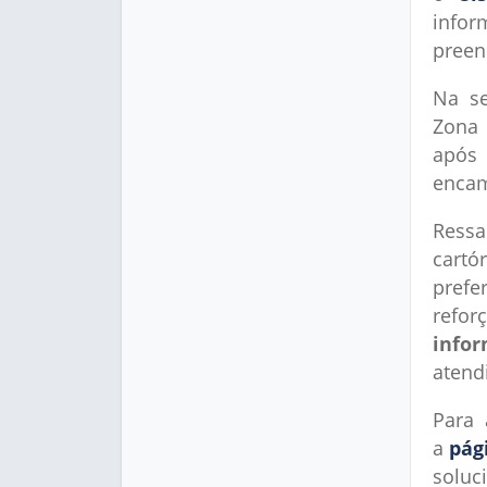
info
preen
Na se
Zona 
após 
encam
Ressa
cartó
prefe
refo
info
atend
Para 
a
pág
soluc