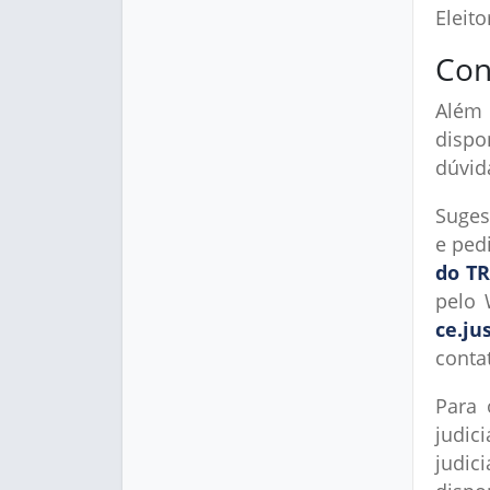
Eleit
Con
Além
dispo
dúvida
Sugest
e ped
do TR
pelo 
ce.ju
conta
Para 
judic
judic