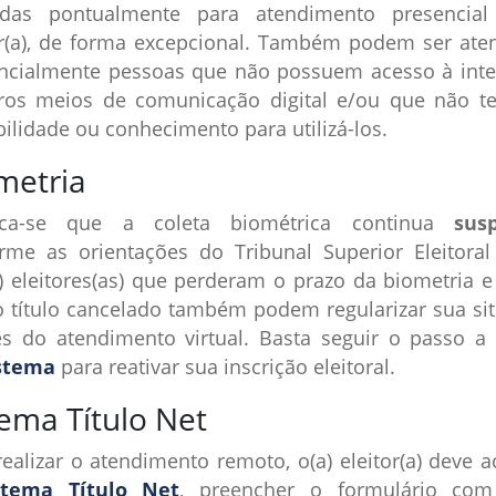
adas pontualmente para atendimento presencial
or(a), de forma excepcional. Também podem ser ate
ncialmente pessoas que não possuem acesso à inte
ros meios de comunicação digital e/ou que não 
bilidade ou conhecimento para utilizá-los.
metria
aca-se que a coleta biométrica continua
sus
rme as orientações do Tribunal Superior Eleitoral 
) eleitores(as) que perderam o prazo da biometria e
 título cancelado também podem regularizar sua si
és do atendimento virtual. Basta seguir o passo a
stema
para reativar sua inscrição eleitoral.
tema Título Net
realizar o atendimento remoto, o(a) eleitor(a) deve a
stema Título Net
, preencher o formulário com