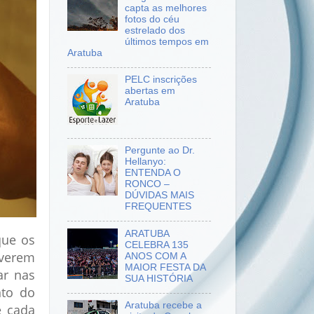
capta as melhores
fotos do céu
estrelado dos
últimos tempos em
Aratuba
PELC inscrições
abertas em
Aratuba
Pergunte ao Dr.
Hellanyo:
ENTENDA O
RONCO –
DÚVIDAS MAIS
FREQUENTES
ARATUBA
que os
CELEBRA 135
lverem
ANOS COM A
MAIOR FESTA DA
ar nas
SUA HISTÓRIA
nto do
Aratuba recebe a
e cada