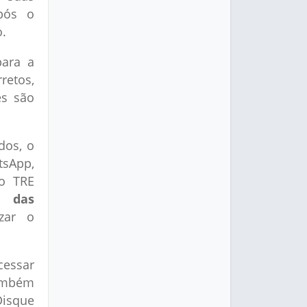
pós o
.
para a
retos,
es são
dos, o
tsApp,
 o TRE
o das
zar o
cessar
também
Disque