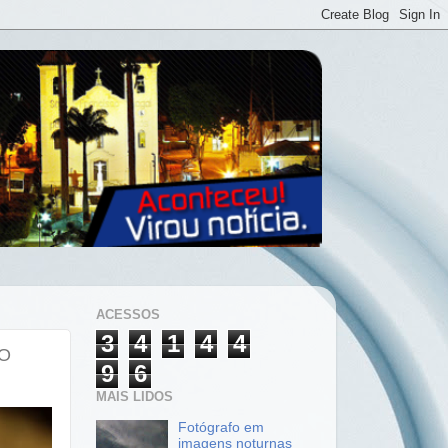
ACESSOS
3
4
1
4
4
IO
9
6
MAIS LIDOS
Fotógrafo em
imagens noturnas