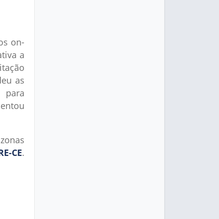
ços on-
tiva a
itação
deu as
l para
sentou
 zonas
RE-CE
.