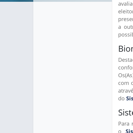
avali
eleit
prese
a out
possi
Bio
Dest
confo
Os(As
com o
atrav
do
Si
Sis
Para 
o
Si