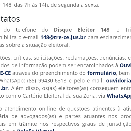
or 148, das 7h às 14h, de segunda a sexta.
tatos
 do telefone do
Disque Eleitor 148
, o Tri
nibiliza o e-mail
148@tre-ce.jus.br
para esclarecime
s sobre a situação eleitoral.
ões, críticas, solicitações, reclamações, denúncias, 
idos de informação podem ser encaminhados à
Ouv
E-CE
através do preenchimento do
formulário
, bem
WhatsApp: (85) 99430-6318 e pelo e-mail:
ouvidori
s.br
. Além disso, os(as) eleitores(as) conseguem ent
to com o Cartório Eleitoral da sua Zona, via
WhatsAp
o atendimento on-line de questões atinentes à ati
iária de advogados(as) e partes atuantes nos pro
iais em trâmite nos respectivos graus de jurisdição