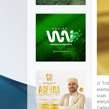
O Tri
eleito
suas 
eleiç
Cadas