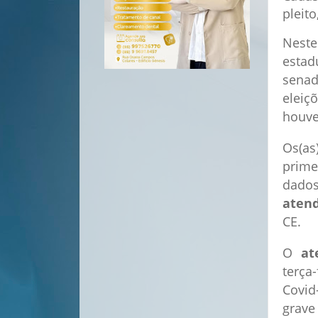
pleit
Neste
esta
senad
eleiç
houve
Os(as
primei
dados
aten
CE.
O
at
terça
Covid
grave