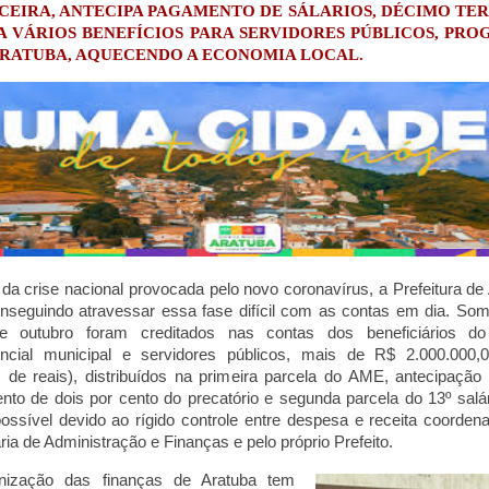
CEIRA, ANTECIPA PAGAMENTO DE SÁLARIOS, DÉCIMO TE
A VÁRIOS BENEFÍCIOS PARA SERVIDORES PÚBLICOS, PR
RATUBA, AQUECENDO A ECONOMIA LOCAL
.
da crise nacional provocada pelo novo coronavírus, a Prefeitura de
nseguindo atravessar essa fase difícil com as contas em dia. So
 outubro foram creditados nas contas dos beneficiários do 
ncial municipal e servidores públicos, mais de R$ 2.000.000,0
 de reais), distribuídos na primeira parcela do AME, antecipação s
to de dois por cento do precatório e segunda parcela do 13º salár
possível devido ao rígido controle entre despesa e receita coorden
ria de Administração e Finanças e pelo próprio Prefeito.
nização das finanças de Aratuba tem