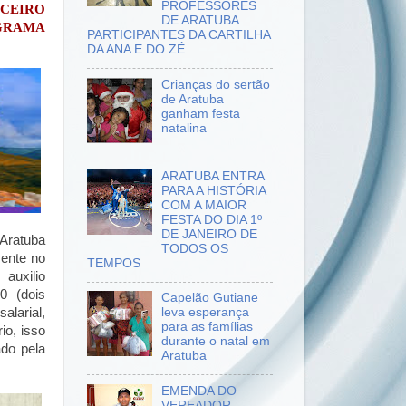
PROFESSORES
RCEIRO
DE ARATUBA
OGRAMA
PARTICIPANTES DA CARTILHA
DA ANA E DO ZÉ
Crianças do sertão
de Aratuba
ganham festa
natalina
ARATUBA ENTRA
PARA A HISTÓRIA
COM A MAIOR
FESTA DO DIA 1º
DE JANEIRO DE
 Aratuba
TODOS OS
mente no
TEMPOS
auxilio
0 (dois
Capelão Gutiane
alarial,
leva esperança
para as famílias
io, isso
durante o natal em
ado pela
Aratuba
EMENDA DO
VEREADOR