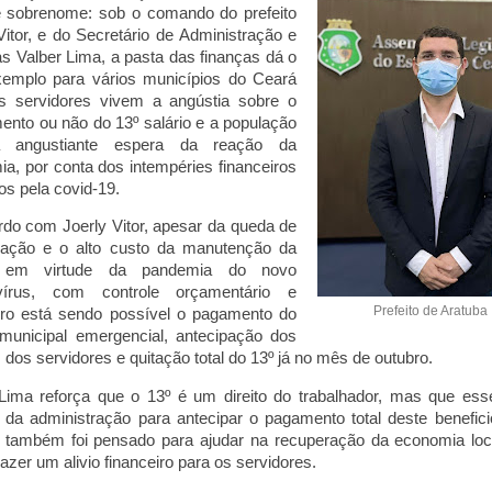
 sobrenome: sob o comando do prefeito
Vitor, e do Secretário de Administração e
s Valber Lima, a pasta das finanças dá o
emplo para vários municípios do Ceará
s servidores vivem a angústia sobre o
ento ou não do 13º salário e a população
a angustiante espera da reação da
a, por conta dos intempéries financeiros
s pela covid-19.
do com Joerly Vitor, apesar da queda de
dação e o alto custo da manutenção da
 em virtude da pandemia do novo
vírus, com controle orçamentário e
Prefeito de Aratuba
iro está sendo possível o pagamento do
 municipal emergencial, antecipação dos
s dos servidores e quitação total do 13º já no mês de outubro.
Lima reforça que o 13º é um direito do trabalhador, mas que es
 da administração para antecipar o pagamento total deste benefic
o também foi pensado para ajudar na recuperação da economia loc
azer um alivio financeiro para os servidores.