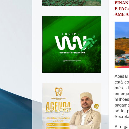
FINAN
E PAG
AME A
Apesar 
está co
mês de
emerge
milhões
pagamen
só foi 
Secreta
A orga