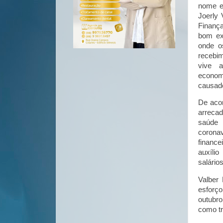
nome e
Joerly 
Finança
bom ex
onde o
recebim
vive 
economi
causado
De acor
arreca
saúde
corona
finance
auxílio
salário
Valber 
esforço
outubr
como tr