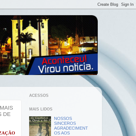
ACESSOS
 MAIS
MAIS LIDOS
S DE
NOSSOS
SINCEROS
AGRADECIMENT
ZAÇÃO
OS AOS