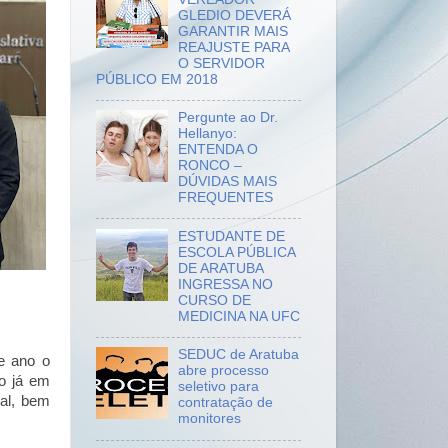
GLEDIO DEVERÁ
GARANTIR MAIS
REAJUSTE PARA
O SERVIDOR
PÚBLICO EM 2018
Pergunte ao Dr.
Hellanyo:
ENTENDA O
RONCO –
DÚVIDAS MAIS
FREQUENTES
ESTUDANTE DE
ESCOLA PÚBLICA
DE ARATUBA
INGRESSA NO
CURSO DE
MEDICINA NA UFC
SEDUC de Aratuba
se ano o
abre processo
io já em
seletivo para
al, bem
contratação de
monitores