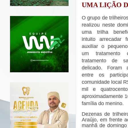
UMA LIÇÃO D
O grupo de trilheiro
realizou neste dom
uma trilha benef
intuito arrecadar 
auxiliar o pequen
um tratamento 
tratamento de s
delicado. Foram a
entre os partici
comunidade local R
mil e quatrocento
aproximadamente 10
família do menino.
Dezenas de trilhei
Araújo, em frente a
manhã de domingo e