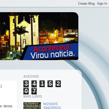
ACESSOS
3
4
1
5
2
O
0
7
MAIS LIDOS
NOSSOS
e desta
SINCEROS