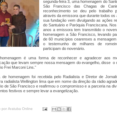
segunda-feira 3, uma homenagem do Santu
São Francisco das Chagas de Cani
reconhecimento se deu pelo trabalho p
através da emissora que durante todos os
sua fundação vem divulgando as ações re
do Santuário e Paróquia Franciscana. Nos
anos a emissora tem transmitido o noven
homenagem a São Francisco, levando pa
de 60 municípios cearenses a mensagem 
o testemunho de milhares de romei
participam do novenário.
 homenagem é uma forma de reconhecer e agradecer aos m
cação que levam sempre nossa mensagem do evangelho, disse
o 
io Frei Marconi Lins."
a de homenagem foi recebida pelo Radialista e Diretor de Jornal
a radialista Wellington lima que em nome da direção da rádio agra
io de São Francisco e reafirmou o compromisso e a parceria na di
ntos festivos e sempre levar a evangelização.
o por
Aratuba Online