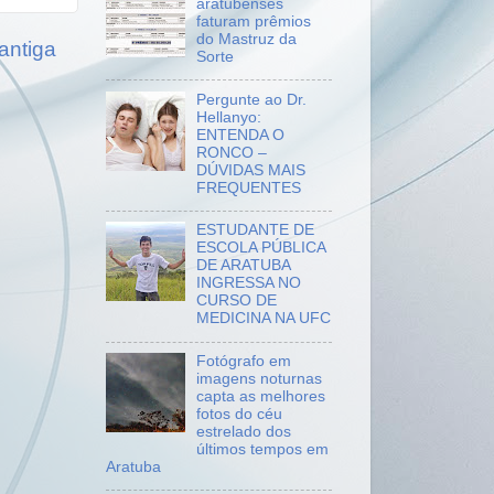
aratubenses
faturam prêmios
do Mastruz da
antiga
Sorte
Pergunte ao Dr.
Hellanyo:
ENTENDA O
RONCO –
DÚVIDAS MAIS
FREQUENTES
ESTUDANTE DE
ESCOLA PÚBLICA
DE ARATUBA
INGRESSA NO
CURSO DE
MEDICINA NA UFC
Fotógrafo em
imagens noturnas
capta as melhores
fotos do céu
estrelado dos
últimos tempos em
Aratuba