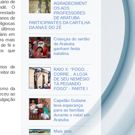
ário de
AGRADECIMENT
ndé. O
OS AOS
restado
PROFESSORES
DE ARATUBA
 anos de
PARTICIPANTES DA CARTILHA
ligiosas
DA ANA E DO ZÉ
 últimos
ário em
Crianças do sertão
ra mais
de Aratuba
de fé e
ganham festa
ros que
natalina
eios de
RAIO X: “FOGO...
reitor do
CORRE... A LOJA
DE SEU NEMÉSIO
TÁ PEGANDO
ismo da
FOGO” - PARTE I
deceu ao
vulgação
Capelão Gutiane
leva esperança
para as famílias
durante o natal em
Aratuba
Mais dois