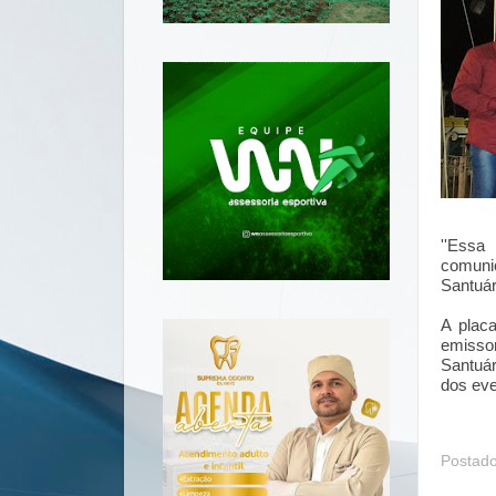
''Essa
comuni
Santuár
A plac
emissor
Santuár
dos eve
Postad