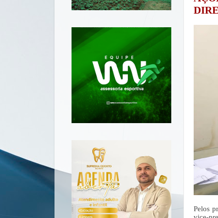
DIR
Pelos p
vice-pr