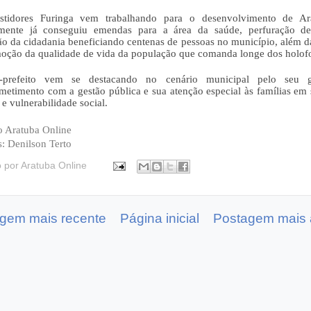
stidores Furinga vem trabalhando para o desenvolvimento de Ara
mente já conseguiu emendas para a área da saúde, perfuração de
o da cidadania beneficiando centenas de pessoas no município, além da
oção da qualidade de vida da população que comanda longe dos holofo
-prefeito vem se destacando no cenário municipal pelo seu g
etimento com a gestão pública e sua atenção especial às famílias em s
 e vulnerabilidade social.  
 Aratuba Online
: Denilson Terto
o por
Aratuba Online
gem mais recente
Página inicial
Postagem mais 