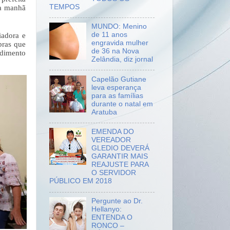
TEMPOS
a manhã 
MUNDO: Menino
de 11 anos
adora e 
engravida mulher
ras que 
de 36 na Nova
dimento 
Zelândia, diz jornal
Capelão Gutiane
leva esperança
para as famílias
durante o natal em
Aratuba
EMENDA DO
VEREADOR
GLEDIO DEVERÁ
GARANTIR MAIS
REAJUSTE PARA
O SERVIDOR
PÚBLICO EM 2018
Pergunte ao Dr.
Hellanyo:
ENTENDA O
RONCO –