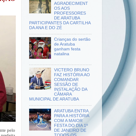
AGRADECIMENT
OS AOS
PROFESSORES
DE ARATUBA
PARTICIPANTES DA CARTILHA
DA ANA E DO ZÉ
Crianças do sertão
de Aratuba
ganham festa
natalina
VICTERO BRUNO
FAZ HISTÓRIA AO
COMANDAR
SESSÃO DE
INSTALAÇÃO DA
CÂMARA
MUNICIPAL DE ARATUBA
ARATUBA ENTRA
PARA A HISTÓRIA
COM A MAIOR
FESTA DO DIA 1º
te pelo 
DE JANEIRO DE
TODOS OS
refeita 