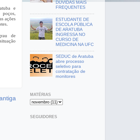
DÚVIDAS MAIS
FREQUENTES
tuba e 
 poços, 
s ações 
ESTUDANTE DE
tes.
ESCOLA PÚBLICA
DE ARATUBA
INGRESSA NO
rau de 
CURSO DE
ituação 
MEDICINA NA UFC
SEDUC de Aratuba
abre processo
seletivo para
contratação de
monitores
MATÉRIAS
antiga
SEGUIDORES