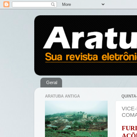
Geral
ARATUBA ANTIGA
QUINTA
VICE
COMA
FUR
AÇÕ