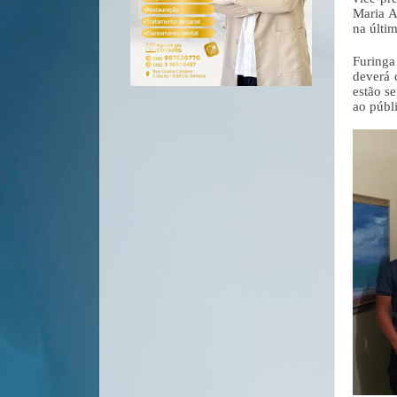
Maria A
na últim
Furinga
deverá 
estão s
ao públ