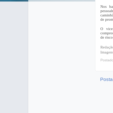
Nos ba
pessoal
caminhã
de prom
O vice
comprom
de risco
Redação
Imagens
Postad
Posta