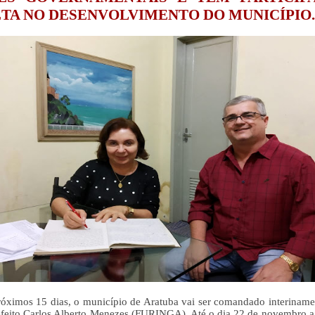
ETA NO DESENVOLVIMENTO DO MUNICÍPIO.
róximos 15 dias, o município de Aratuba vai ser comandado interinamen
efeito Carlos Alberto Menezes (FURINGA). Até o dia 22 de novembro a p