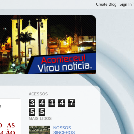
ACESSOS
3
4
1
4
7
O
5
5
MAIS LIDOS
 AS 
NOSSOS
ÇÃO 
SINCEROS