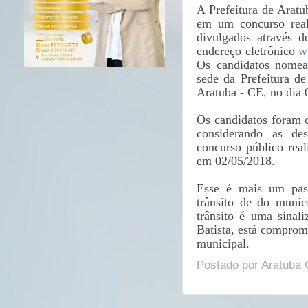
A Prefeitura de Aratu
em um concurso rea
divulgados através 
endereço eletrônico
w
Os candidatos nomea
sede da Prefeitura d
Aratuba - CE, no dia 
Os candidatos foram 
considerando as des
concurso público rea
em 02/05/2018.
Esse é mais um pass
trânsito de do muni
trânsito é uma sinal
Batista, está comprom
municipal.
Postado por
Aratuba 