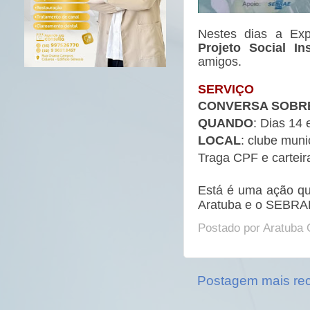
Nestes dias a Exp
Projeto Social In
amigos.
SERVIÇO
CONVERSA SOBR
QUANDO
: Dias 14
LOCAL
: clube muni
Traga CPF e carteir
Está é uma ação qu
Aratuba e o SEBRA
Postado por
Aratuba 
Postagem mais re