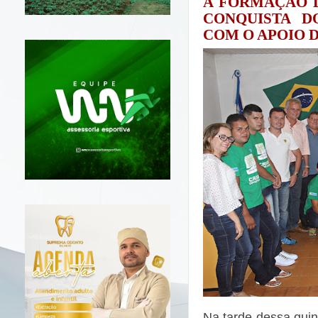
A FORMAÇÃO D
CONQUISTA D
COM O APOIO 
Na
tarde
dessa quint