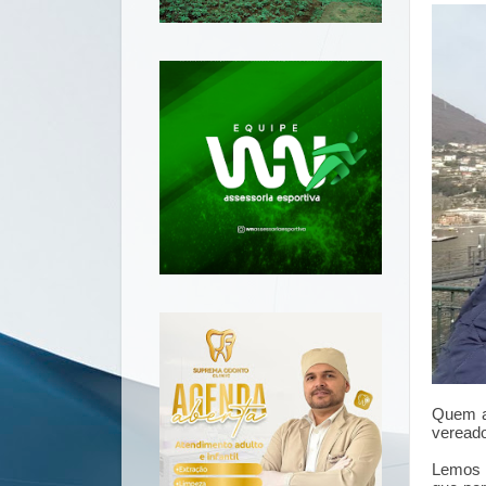
Quem ap
vereado
Lemos é