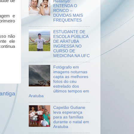
saúde de
Hellanyo:
ENTENDA O
RONCO –
DÚVIDAS MAIS
tagem e
FREQUENTES
primeiro
ESTUDANTE DE
isso não
ESCOLA PÚBLICA
nte ele
DE ARATUBA
INGRESSA NO
continua
CURSO DE
MEDICINA NA UFC
.
Fotógrafo em
imagens noturnas
capta as melhores
fotos do céu
estrelado dos
últimos tempos em
antiga
Aratuba
Capelão Gutiane
leva esperança
para as famílias
durante o natal em
Aratuba