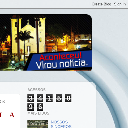
ACESSOS
3
4
1
5
0
OS
9
6
MAIS LIDOS
M A
NOSSOS
SINCEROS