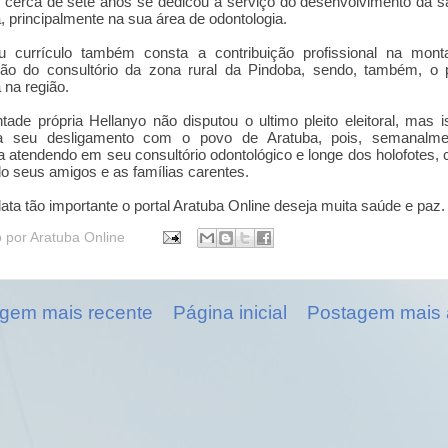
 cerca de sete anos se dedicou a serviço do desenvolvimento da 
, principalmente na sua área de odontologia.
 currículo também consta a contribuição profissional na mon
ção do consultório da zona rural da Pindoba, sendo, também, o 
a na região.
tade própria Hellanyo não disputou o ultimo pleito eleitoral, mas 
ica seu desligamento com o povo de Aratuba, pois, semanalme
a atendendo em seu consultório odontológico e longe dos holofotes, 
o seus amigos e as famílias carentes.
ata tão importante o portal Aratuba Online deseja muita saúde e paz
o por
Aratuba Online
gem mais recente
Página inicial
Postagem mais 