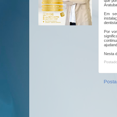
que por
Aratuba
Em seu
instala
dentist
Por von
signif
continu
ajudand
Nesta d
Postad
Posta