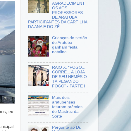
AGRADECIMENT
OS AOS
PROFESSORES
DE ARATUBA
PARTICIPANTES DA CARTILHA
DA ANA E DO ZÉ
Crianças do sertão
de Aratuba
ganham festa
natalina
RAIO X: “FOGO...
CORRE... A LOJA
DE SEU NEMÉSIO
TÁ PEGANDO
FOGO” - PARTE I
Mais dois
aratubenses
faturam prêmios
do Mastruz da
mos, ex-
Sorte
nicipal,
Pergunte ao Dr.