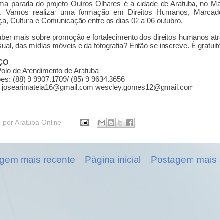
ma parada do projeto Outros Olhares é a cidade de Aratuba, no M
té. Vamos realizar uma formação em Direitos Humanos, Marcad
ça, Cultura e Comunicação entre os dias 02 a 06 outubro.
ber mais sobre promoção e fortalecimento dos direitos humanos at
sual, das mídias móveis e da fotografia? Então se inscreve. É gratuit
ÇO
Polo de Atendimento de Aratuba
ões: (88) 9 9907.1709/ (85) 9 9634.8656
s josearimateia16@gmail.com wescley.gomes12@gmail.com
o por
Aratuba Online
gem mais recente
Página inicial
Postagem mais 