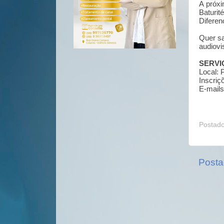
A próxi
Baturi
Diferen
Quer sa
audiovi
SERVI
Local: 
Inscriç
E-mail
Postad
Posta