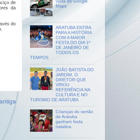
visita do Google
aciço de
Maps
ores da
ravés do
ARATUBA ENTRA
o.
PARA A HISTÓRIA
COM A MAIOR
FESTA DO DIA 1º
DE JANEIRO DE
TODOS OS
TEMPOS
JOÃO BATISTA DO
JARDIM, O
DIRETOR QUE
VIROU
REFERÊNCIA NA
CULTURA E NO
TURISMO DE ARATUBA
antiga
Crianças do sertão
de Aratuba
ganham festa
natalina