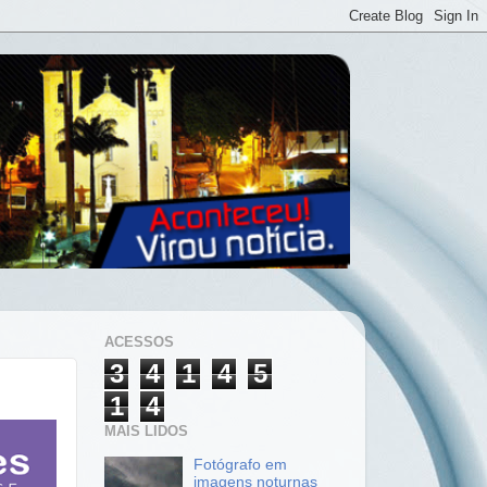
ACESSOS
3
4
1
4
5
1
4
MAIS LIDOS
Fotógrafo em
imagens noturnas