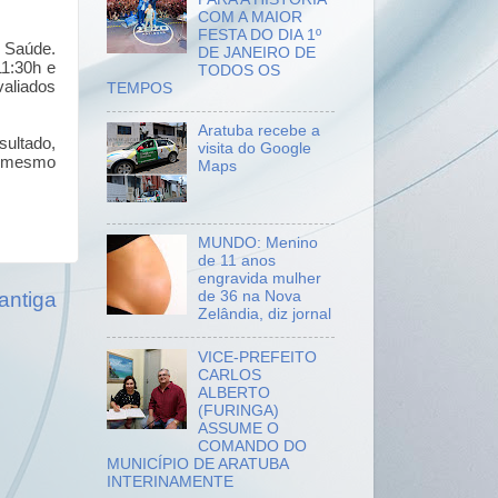
COM A MAIOR
FESTA DO DIA 1º
e Saúde.
DE JANEIRO DE
11:30h e
TODOS OS
valiados
TEMPOS
Aratuba recebe a
ultado,
visita do Google
o mesmo
Maps
MUNDO: Menino
de 11 anos
engravida mulher
de 36 na Nova
antiga
Zelândia, diz jornal
VICE-PREFEITO
CARLOS
ALBERTO
(FURINGA)
ASSUME O
COMANDO DO
MUNICÍPIO DE ARATUBA
INTERINAMENTE