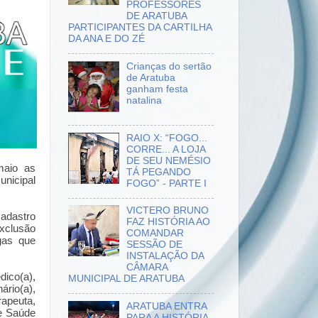
PROFESSORES
DE ARATUBA
PARTICIPANTES DA CARTILHA
DA ANA E DO ZÉ
Crianças do sertão
de Aratuba
ganham festa
natalina
RAIO X: “FOGO...
CORRE... A LOJA
DE SEU NEMÉSIO
maio as
TÁ PEGANDO
unicipal
FOGO” - PARTE I
VICTERO BRUNO
cadastro
FAZ HISTÓRIA AO
exclusão
COMANDAR
gas que
SESSÃO DE
INSTALAÇÃO DA
CÂMARA
ico(a),
MUNICIPAL DE ARATUBA
rio(a),
apeuta,
ARATUBA ENTRA
de Saúde
PARA A HISTÓRIA