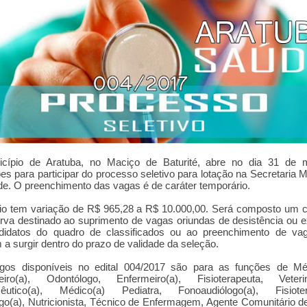
cípio de Aratuba, no Maciço de Baturité, abre no dia 31 de 
ões para participar do processo seletivo para lotação na Secretaria M
e. O preenchimento das vagas é de caráter temporário.
io tem variação de R$ 965,28 a R$ 10.000,00. Será composto um 
rva destinado ao suprimento de vagas oriundas de desistência ou 
didatos do quadro de classificados ou ao preenchimento de va
a surgir dentro do prazo de validade da seleção.
gos disponíveis no edital 004/2017 são para as funções de Méd
eiro(a), Odontólogo, Enfermeiro(a), Fisioterapeuta, Veteriná
êutico(a), Médico(a) Pediatra, Fonoaudiólogo(a), Fisioter
go(a), Nutricionista, Técnico de Enfermagem, Agente Comunitário 