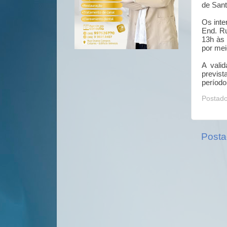
de Sant
Os inte
End. Ru
13h às 
por mei
A vali
previs
período
Postad
Posta