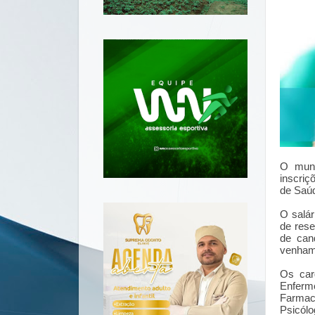
O muni
inscriç
de Saúd
O salár
de rese
de can
venham 
Os car
Enferm
Farmac
Psicólo