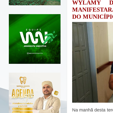
WYLAMY D
MANIFES
T
AR
DO MUNICÍPI
Na manhã desta terç