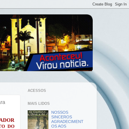
ACESSOS
ara
MAIS LIDOS
NOSSOS
SINCEROS
EADOR
AGRADECIMENT
TO DO
OS AOS