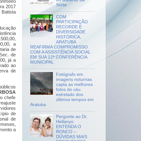
rimeiro
Sorte
ara 2017
 Batista
COM
PARTICIPAÇÃO
RECORDE E
Educação
DIVERSIDADE
istência
HISTÓRICA,
500,00,
ARATUBA
0,00, a
REAFIRMA COMPROMISSO
taria de
COM A ASSISTÊNCIA SOCIAL
Sec. de
EM SUA 12ª CONFERÊNCIA
00, já a
MUNICIPAL
vado ao
erva de
Fotógrafo em
imagens noturnas
capta as melhores
úblicos
fotos do céu
RBOSA
estrelado dos
o chefe
últimos tempos em
eajuste
Aratuba
rvidores
ípio de
Pergunte ao Dr.
ional de
Hellanyo:
 meses,
ENTENDA O
imento a
RONCO –
DÚVIDAS MAIS