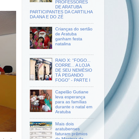
PROFESSORES
DE ARATUBA
PARTICIPANTES DA CARTILHA
DA ANA E DO ZÉ
Crianças do sertão
de Aratuba
ganham festa
natalina
RAIO X: “FOGO...
CORRE... A LOJA
DE SEU NEMÉSIO
TÁ PEGANDO
FOGO” - PARTE I
Capelão Gutiane
leva esperança
para as famílias
durante o natal em
Aratuba
Mais dois
aratubenses
faturam prêmios
do Mastruz da