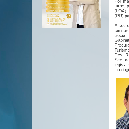
Por ma
turno, 
(LOA). 
(PR) pa
A secre
tem pre
Social
Gabine
Procura
Turism
Des. Ru
Sec. d
legisl
conting