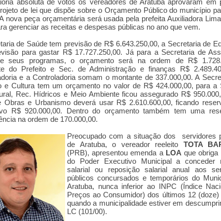
ioria absoluta de votos os vereadores de Aratuba aprovaram em p
projeto de lei que dispõe sobre o Orçamento Público do município p
A nova peça orçamentária será usada pela prefeita Auxiliadora Lima
ra gerenciar as receitas e despesas públicas no ano que vem.
taria de Saúde tem previsão de R$ 6.643.250,00, a Secretaria de 
visão para gastar R$ 17.727.250,00. Já para a Secretaria de Ass
 e seus programas, o orçamento será na ordem de R$ 1.728.
te do Prefeito e Sec. de Administração e finanças R$ 2.489.40
doria e a Controladoria somam o montante de 337.000,00. A Secre
o e Cultura tem um orçamento no valor de R$ 424.000,00, para a 
ral, Rec. Hídricos e Meio Ambiente ficou assegurado R$ 950.000,
e Obras e Urbanismo deverá usar R$ 2.610.600,00, ficando reser
ativo R$ 920.000,00. Dentro do orçamento também tem uma res
ência na ordem de 170.000,00.
Preocupado com a situação dos servidores p
de Ara
t
uba, o vereador reeleito
TOTA BA
(PRB), apresentou emenda a
LOA
que obriga 
do Poder Executivo Municipal a conceder r
salarial ou reposição salarial anual aos se
públicos concursados e temporários do Munic
Aratuba, nunca inferior ao INPC (Índice Nac
Preços ao Consumidor) dos últimos 12 (doze)
quando a municipalidade estiver em descumpr
LC (101/00).