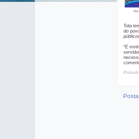
Ver
Tota te
do pov
público
“É minh
servido
necess
coment
Postad
Posta