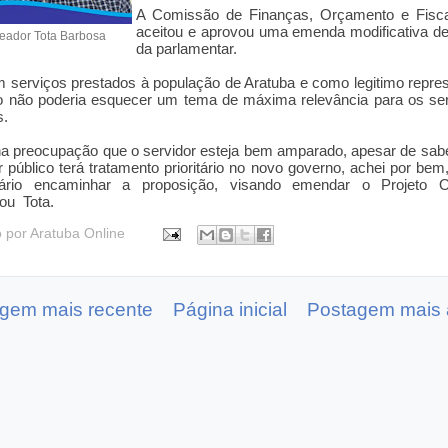
A Comissão de Finanças, Orçamento e Fisca
aceitou e aprovou uma emenda modificativa de
eador Tota Barbosa
da parlamentar.
m serviços prestados à população de Aratuba e como legitimo repre
o não poderia esquecer um tema de máxima relevância para os ser
s.
a preocupação que o servidor esteja bem amparado, apesar de sab
r público terá tratamento prioritário no novo governo, achei por bem,
ário encaminhar a proposição, visando emendar o Projeto Ori
ou Tota.
o por
Aratuba Online
gem mais recente
Página inicial
Postagem mais 