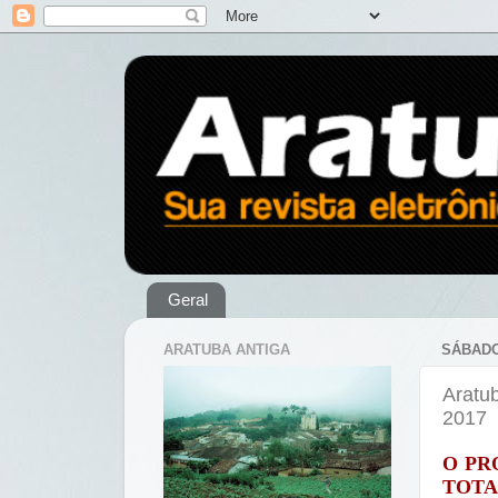
Geral
ARATUBA ANTIGA
SÁBADO
Aratu
2017
O PR
TOTA