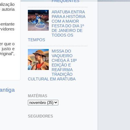
FREQUENTES
lização
 autoria
ARATUBA ENTRA
PARA A HISTÓRIA
COM A MAIOR
sentante
FESTA DO DIA 1º
vidores
DE JANEIRO DE
TODOS OS
TEMPOS
er que o
 justo e
MISSA DO
ginal”,
VAQUEIRO
CHEGA À 18ª
EDIÇÃO E
REAFIRMA
TRADIÇÃO
CULTURAL EM ARATUBA
antiga
MATÉRIAS
SEGUIDORES