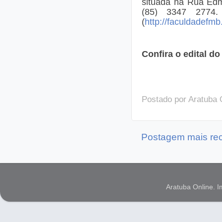
situada na Rua Edm
(85) 3347 2774. 
(
http://faculdadefmb
Confira o edital do
Postado por
Aratuba 
Postagem mais re
Aratuba Online. 