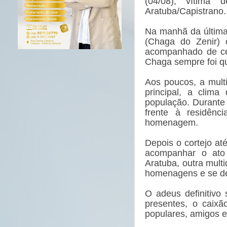
(04/08), vítima 
Aratuba/Capistrano.
Na manhã da última
(Chaga do Zenir) 
acompanhado de cen
Chaga sempre foi qu
Aos poucos, a mult
principal, a clim
população. Durante
frente à residên
homenagem.
Depois o cortejo at
acompanhar o ato 
Aratuba, outra mult
homenagens e se de
O adeus definitivo
presentes, o caix
populares, amigos e 