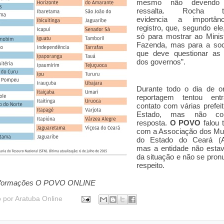
mesmo não devendo 
ressalta. Rocha t
evidencia a importân
registro, que, segundo ele
só para mostrar ao Minis
Fazenda, mas para a soc
que deve questionar as 
dos governos”.
Durante todo o dia de o
reportagem tentou ent
contato com várias prefei
Estado, mas não con
resposta.
O POVO
falou
com a Associação dos Mun
do Estado do Ceará (A
mas a entidade não estav
da situação e não se pron
respeito.
formações O POVO ONLINE
o por
Aratuba Online