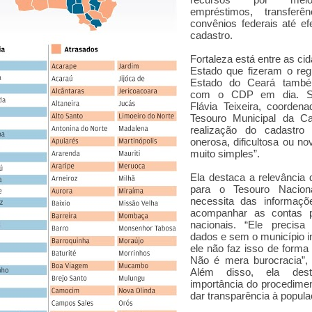
recursos por me
empréstimos, transferê
convênios federais até e
cadastro.
Fortaleza está entre as ci
Estado que fizeram o reg
Estado do Ceará també
com o CDP em dia. S
Flávia Teixeira, coorden
Tesouro Municipal da Cap
realização do cadastro
onerosa, dificultosa ou n
muito simples”.
Ela destaca a relevância
para o Tesouro Nacion
necessita das informaçõ
acompanhar as contas p
nacionais. “Ele precisa
dados e sem o município i
ele não faz isso de forma 
Não é mera burocracia”, 
Além disso, ela des
importância do procedime
dar transparência à popula