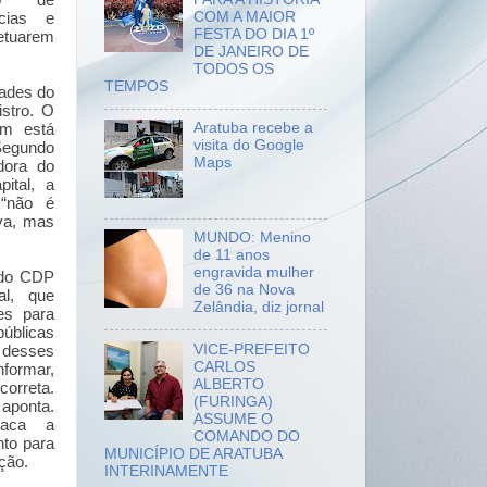
io de
COM A MAIOR
ncias e
FESTA DO DIA 1º
fetuarem
DE JANEIRO DE
TODOS OS
TEMPOS
dades do
istro. O
Aratuba recebe a
m está
visita do Google
egundo
Maps
adora do
ital, a
 “não é
ova, mas
MUNDO: Menino
de 11 anos
engravida mulher
 do CDP
de 36 na Nova
al, que
Zelândia, diz jornal
es para
úblicas
VICE-PREFEITO
 desses
CARLOS
nformar,
ALBERTO
correta.
(FURINGA)
aponta.
ASSUME O
taca a
COMANDO DO
nto para
MUNICÍPIO DE ARATUBA
ção.
INTERINAMENTE