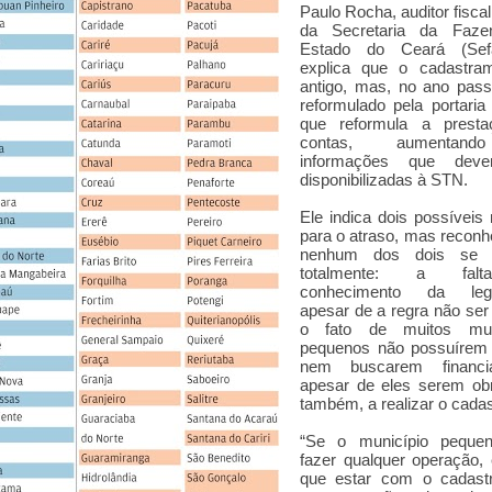
Paulo Rocha, auditor fiscal
da Secretaria da Faze
Estado do Ceará (Sefa
explica que o cadastra
antigo, mas, no ano pass
reformulado pela portaria
que reformula a prest
contas, aumentan
informações que dev
disponibilizadas à STN.
Ele indica dois possíveis
para o atraso, mas recon
nenhum dos dois se ju
totalmente: a fal
conhecimento da legis
apesar de a regra não ser
o fato de muitos muni
pequenos não possuírem 
nem buscarem financia
apesar de eles serem obr
também, a realizar o cadas
“Se o município peque
fazer qualquer operação,
que estar com o cadastro