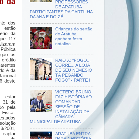
io da
PROFESSORES
DE ARATUBA
PARTICIPANTES DA CARTILHA
DA ANA E DO ZÉ
nto dos
 estão
Crianças do sertão
ério da
de Aratuba
que 117
ganham festa
natalina
alizaram
ública
rgão os
crédito
RAIO X: “FOGO...
parentes
CORRE... A LOJA
DE SEU NEMÉSIO
ado é da
TÁ PEGANDO
acional
FOGO” - PARTE I
 6 deste
VICTERO BRUNO
 estar
FAZ HISTÓRIA AO
a 31 de
COMANDAR
SESSÃO DE
ido pela
INSTALAÇÃO DA
Fiscal.
CÂMARA
stados
MUNICIPAL DE ARATUBA
solução
3/2001,
e captar
ARATUBA ENTRA
PARA A HISTÓRIA