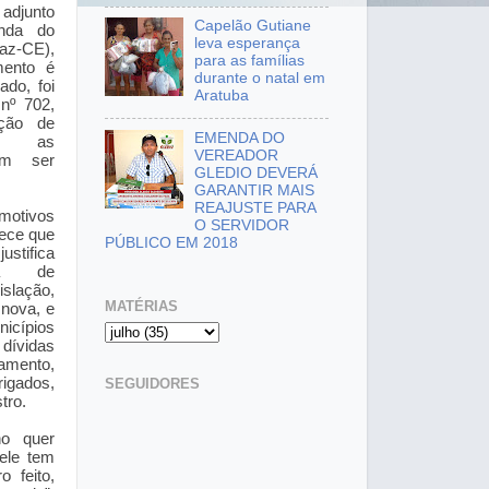
 adjunto
Capelão Gutiane
nda do
leva esperança
z-CE),
para as famílias
mento é
durante o natal em
ado, foi
Aratuba
 nº 702,
ação de
EMENDA DO
do as
VEREADOR
em ser
GLEDIO DEVERÁ
GARANTIR MAIS
REAJUSTE PARA
 motivos
O SERVIDOR
hece que
PÚBLICO EM 2018
stifica
ta de
lação,
MATÉRIAS
 nova, e
cípios
dívidas
mento,
igados,
SEGUIDORES
tro.
no quer
 ele tem
 feito,