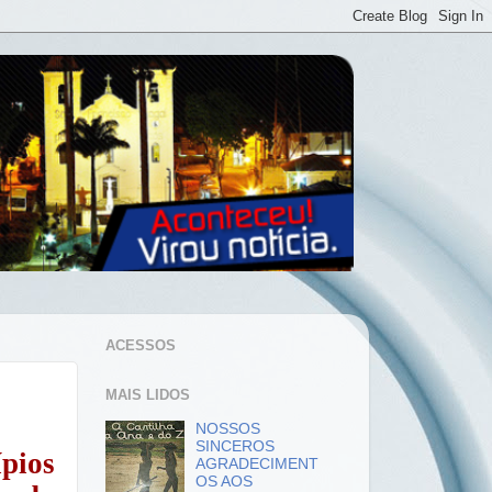
ACESSOS
MAIS LIDOS
NOSSOS
SINCEROS
pios
AGRADECIMENT
OS AOS