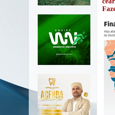
cear
Faz