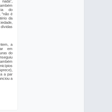
nada”,
ambém
cia do
, “não é
tério da
iedade,
dívidas
ntem, a
rar em
turas do
seguiu
 também
icípios
prece),
a a par
unciou a