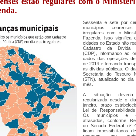
enses estão regulares com o Ministér
enda.
Sessenta e sete por ce
municípios cearenses
irregulares com o Minist
Fazenda. Isso significa 
cidades do Estado não re
Cadastro da Dívida P
(CDP), informando ao ó
dados das operações de 
de 2014 e tornando trans
as dívidas públicas. O d
Secretaria do Tesouro N
(STN), atualizado no dia
mês.
A situação deveria
regularizada desde o di
janeiro, prazo estabelec
Lei de Responsabilidade 
Os municípios e e
atrasados, conforme Re
do Senado Federal nº 4
ficam impossibilitados d