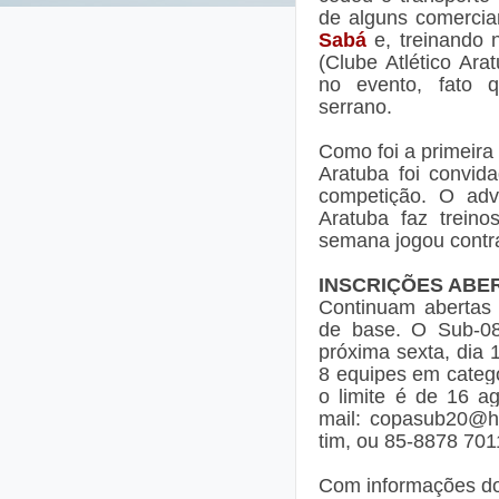
de alguns comercian
Sabá
e, treinando 
(Clube Atlético Ar
no evento, fato 
serrano.
Como foi a primeira 
Aratuba foi convida
competição. O adv
Aratuba faz treino
semana jogou contr
INSCRIÇÕES ABE
Continuam abertas 
de base. O Sub-08
próxima sexta, dia 
8 equipes em categ
o limite é de 16 a
mail: copasub20@ho
tim, ou 85-8878 701
Com informações do