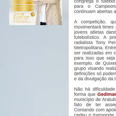
congrega o futebol
para o Campeona
continuam abertas at
A competição, q
movimentará times 
jovens atletas dan
futebolístico. A p
radialista Tony Pe
Metropolitana. Entr
ser realizadas em c
para isso que seja
exemplo, de Quixe
grupo visando real
definições só pode
e da divulgação da t
Não há dificuldad
forma que
Gedimar
município de Aratub
fato de ter asse
Contando com apoio 
cedeu o transporte