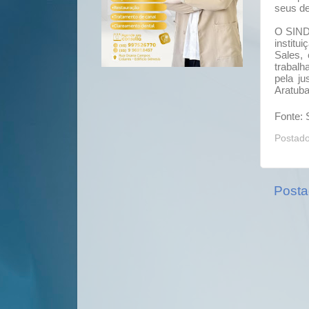
seus de
O SINDI
institu
Sales, 
trabalh
pela ju
Aratuba
Fonte:
Postad
Posta