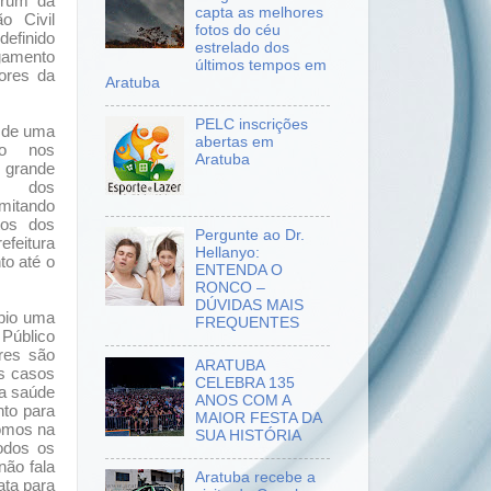
órum da
capta as melhores
o Civil
fotos do céu
definido
estrelado dos
gamento
últimos tempos em
dores da
Aratuba
PELC inscrições
a de uma
abertas em
so nos
Aratuba
 grande
o dos
mitando
tos dos
Pergunte ao Dr.
efeitura
Hellanyo:
to até o
ENTENDA O
RONCO –
DÚVIDAS MAIS
ípio uma
FREQUENTES
 Público
res são
ARATUBA
os casos
CELEBRA 135
da saúde
ANOS COM A
to para
MAIOR FESTA DA
pomos na
SUA HISTÓRIA
todos os
não fala
Aratuba recebe a
ata para