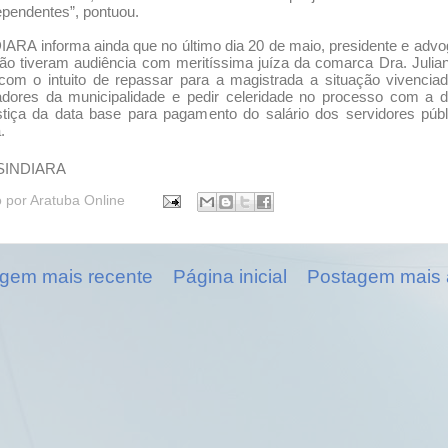
pendentes”, pontuou.
ARA informa ainda que no último dia 20 de maio, presidente e adv
ição tiveram audiência com meritíssima juíza da comarca Dra. Julia
com o intuito de repassar para a magistrada a situação vivencia
adores da municipalidade e pedir celeridade no processo com a d
stiça da data base para pagamento do salário dos servidores púb
.
 SINDIARA
o por
Aratuba Online
gem mais recente
Página inicial
Postagem mais 