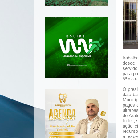
trabal
desde 
servido
para pa
5º dia 
O presi
data ba
Munici
pagos a
ultrapa
de Ara
todos, 
ação ci
recurso
a respe