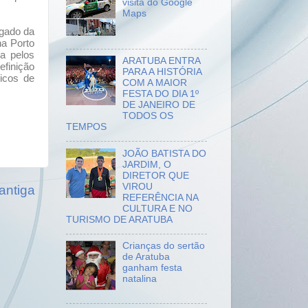
visita do Google
Maps
ogado da
na Porto
da pelos
ARATUBA ENTRA
efinição
PARA A HISTÓRIA
licos de
COM A MAIOR
FESTA DO DIA 1º
DE JANEIRO DE
TODOS OS
TEMPOS
JOÃO BATISTA DO
JARDIM, O
DIRETOR QUE
VIROU
antiga
REFERÊNCIA NA
CULTURA E NO
TURISMO DE ARATUBA
Crianças do sertão
de Aratuba
ganham festa
natalina