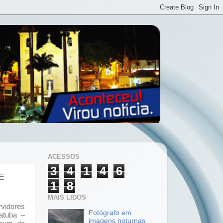
ACESSOS
3
4
1
4
6
E
1
8
MAIS LIDOS
idores
Fotógrafo em
atuba –
imagens noturnas