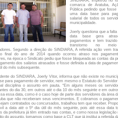
SINDIARA, impetrou no f
comarca de Aratuba, Açã
Pública pedindo que fosse 
uma data base para pa
salarial de todos os servi
municipalidade.
Joerly questiona que a falt
data base gera atra
pagamentos e tem trazido
transtorno no mei
hadores. Segundo a direção do SINDIARA, A referida ação vem tra
o final do ano de 2014 quando ocorreu atraso nos pagamen
res, na época o Sindicato pediu que fosse bloqueada as contas da pr
gamento dos salários atrasados e fosse definida a data de pagamen
útil do mês subsequente.
dente do SINDIARA, Joerly Vítor, informa que não existe no munic
se para pagamento de servidor, nem mesmo o Estatuto do Servidor
pal disciplina o assunto em pauta. “Em alguns meses os servido
ntes do dia 30, em outros até o dia 10 do mês seguinte e em outr
ssa essa data, como é o caso hoje de parte dos servidores da área 
tuba que não receberam seus vencimentos. E cobramos o pagamen
sejam contratados ou concursados, trabalhou tem que receber. Pro
vil a data até o 5º dia útil do mês seguinte, pois até essa data 
s da prefeitura já têm entrado nas contas, e como nossa legislação 
ito do assunto, tomamos como base a CLT que já institui a referida d