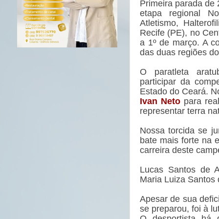
Primeira parada de 
etapa regional No
Atletismo, Haltero
Recife (PE), no Cen
a 1º de março. A co
das duas regiões do
O paratleta arat
participar da comp
Estado do Ceará. N
Ivan Neto
para rea
representar terra 
Nossa torcida se j
bate mais forte na 
carreira deste camp
Lucas Santos de As
Maria Luiza Santos 
Apesar de sua defic
se preparou, foi à 
O desportista há 