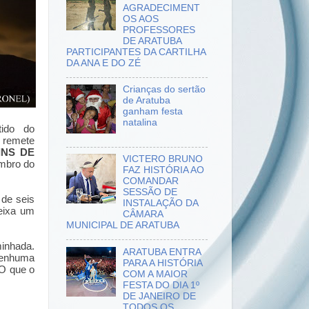
AGRADECIMENT
OS AOS
PROFESSORES
DE ARATUBA
PARTICIPANTES DA CARTILHA
DA ANA E DO ZÉ
Crianças do sertão
de Aratuba
ganham festa
natalina
tido do
 remete
INS DE
VICTERO BRUNO
embro do
FAZ HISTÓRIA AO
COMANDAR
SESSÃO DE
 de seis
INSTALAÇÃO DA
eixa um
CÂMARA
MUNICIPAL DE ARATUBA
inhada.
ARATUBA ENTRA
nenhuma
PARA A HISTÓRIA
 O que o
COM A MAIOR
FESTA DO DIA 1º
DE JANEIRO DE
TODOS OS