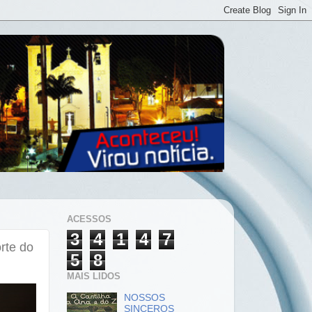
ACESSOS
3
4
1
4
7
rte do
5
8
MAIS LIDOS
NOSSOS
SINCEROS