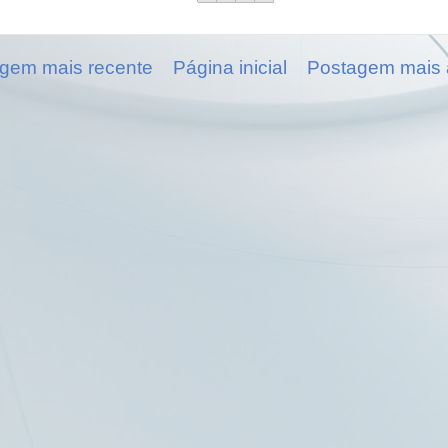
gem mais recente
Página inicial
Postagem mais 