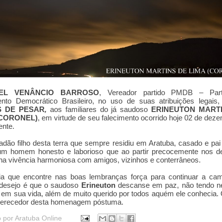
EL VENÂNCIO BARROSO
, Vereador partido PMDB – Par
nto Democrático Brasileiro, no uso de suas atribuições legais,
 DE PESAR
,
aos familiares do já saudoso
ERINEUTON MART
(CORONEL)
, em virtude de seu falecimento ocorrido hoje 02 de dez
ente.
dão filho desta terra que sempre residiu em Aratuba, casado e pai
, um homem honesto e laborioso que ao partir precocemente nos d
na vivência harmoniosa com amigos, vizinhos e conterrâneos.
lia que encontre nas boas lembranças força para continuar a cam
desejo é que o saudoso
Erineuton
descanse em paz,
não tendo 
em sua vida, além de muito querido por todos aquém ele conhecia.
merecedor desta homenagem póstuma.
o por
Aratuba Online