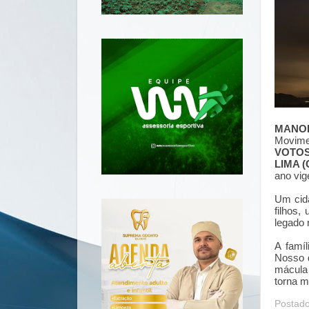
MANO
Movime
VOTOS
LIMA 
ano vig
Um cida
filhos
legado 
A famí
Nosso 
mácula 
torna 
Postad