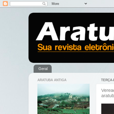
Geral
ARATUBA ANTIGA
TERÇA-
Veread
aratu