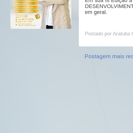
Em sua III Edição 
DESENVOLVIMENTO 
em geral.
Postado por
Aratuba 
Postagem mais re