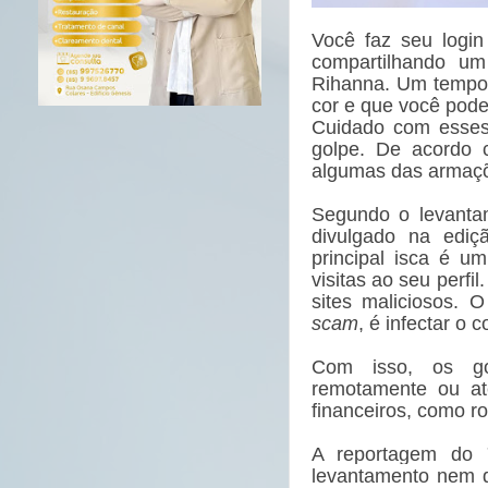
Você faz seu logi
compartilhando um
Rihanna. Um tempo 
cor e que você pode
Cuidado com esses 
golpe. De acordo 
algumas das armaçõ
Segundo o levant
divulgado na ediçã
principal isca é u
visitas ao seu perfil
sites maliciosos. 
scam
, é infectar o 
Com isso, os go
remotamente ou at
financeiros, como r
A reportagem do
levantamento nem qu