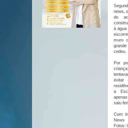
Segundo
news, o
do ac
constr
à água 
escorr
muro d
grand
cedeu
Por p
criança
tentava
evitar
residê
a Esco
apenas
saiu fe
Com in
News
Fotos: 