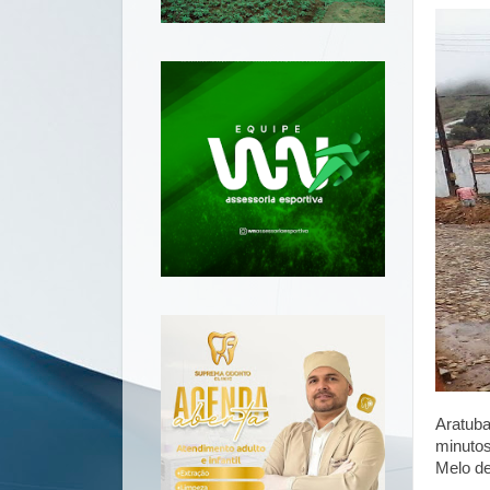
Aratub
minutos
Melo d