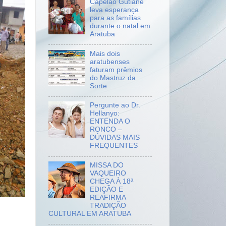
Capelão Gutiane
leva esperança
para as famílias
durante o natal em
Aratuba
Mais dois
aratubenses
faturam prêmios
do Mastruz da
Sorte
Pergunte ao Dr.
Hellanyo:
ENTENDA O
RONCO –
DÚVIDAS MAIS
FREQUENTES
MISSA DO
VAQUEIRO
CHEGA À 18ª
EDIÇÃO E
REAFIRMA
TRADIÇÃO
CULTURAL EM ARATUBA