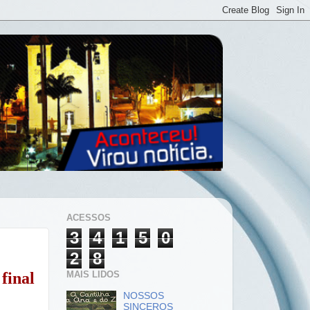
ACESSOS
3
4
1
5
0
2
8
MAIS LIDOS
final
NOSSOS
SINCEROS