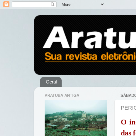
Geral
ARATUBA ANTIGA
SÁBADO
PERI
O in
das 