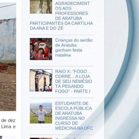
AGRADECIMENT
OS AOS
PROFESSORES
DE ARATUBA
PARTICIPANTES DA CARTILHA
DA ANA E DO ZÉ
Crianças do sertão
de Aratuba
ganham festa
natalina
RAIO X: “FOGO...
CORRE... A LOJA
DE SEU NEMÉSIO
TÁ PEGANDO
FOGO” - PARTE I
ESTUDANTE DE
ESCOLA PÚBLICA
DE ARATUBA
INGRESSA NO
 de dez
CURSO DE
e Lima e
MEDICINA NA UFC