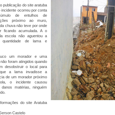
 publicação do site aratuba
 incidente ocorreu por conta
úmulo de entulhos de
uções próximo ao muro,
da chuva não teve por onde
er ficando acumulada. A o
a escola não aguentou a
e quantidade de lama e
.
ouco um morador e uma
 não foram atingidos quando
m desobstruir o local para
 que a lama invadisse a
ncia de um morador próximo
la, o incidente causou
 danos matérias, ninguém
rido.
formações do site Aratuba
Gerson Castelo