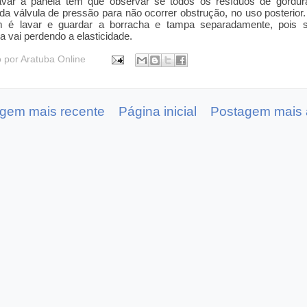
avar a panela tem que observar se todos os resíduos de gordur
 da válvula de pressão para não ocorrer obstrução, no uso posterior.
 é lavar e guardar a borracha e tampa separadamente, pois 
a vai perdendo a elasticidade.
o por
Aratuba Online
gem mais recente
Página inicial
Postagem mais 