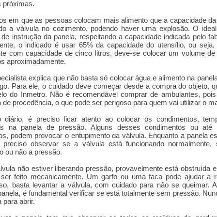
 próximas.
os em que as pessoas colocam mais alimento que a capacidade da 
do a válvula no cozimento, podendo haver uma explosão. O ideal
de instrução da panela, respeitando a capacidade indicada pelo fab
ente, o indicado é usar 65% da capacidade do utensílio, ou seja
nte com capacidade de cinco litros, deve-se colocar um volume d
tros aproximadamente.
cialista explica que não basta só colocar água e alimento na panela
ogo. Para ele, o cuidado deve começar desde a compra do objeto, 
selo do Inmetro. Não é recomendável comprar de ambulantes, pois
a de procedência, o que pode ser perigoso para quem vai utilizar o mat
 diário, é preciso ficar atento ao colocar os condimentos, tem
as na panela de pressão. Alguns desses condimentos ou at
os, podem provocar o entupimento da válvula. Enquanto a panela es
é preciso observar se a válvula está funcionando normalmente, 
do ou não a pressão.
lvula não estiver liberando pressão, provavelmente está obstruída e 
 ser feito mecanicamente. Um garfo ou uma faca pode ajudar a re
so, basta levantar a válvula, com cuidado para não se queimar. 
 panela, é fundamental verificar se está totalmente sem pressão. Nun
 para abrir.