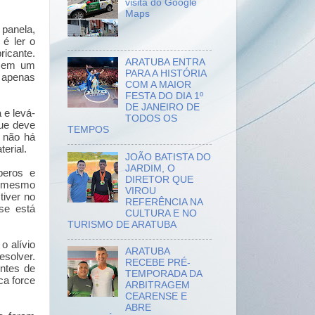
visita do Google
Maps
panela,
 é ler o
ricante.
ARATUBA ENTRA
, em um
PARA A HISTÓRIA
e apenas
COM A MAIOR
FESTA DO DIA 1º
DE JANEIRO DE
 e levá-
TODOS OS
que deve
TEMPOS
 não há
erial.
JOÃO BATISTA DO
JARDIM, O
peros e
DIRETOR QUE
é mesmo
VIROU
tiver no
REFERÊNCIA NA
se está
CULTURA E NO
TURISMO DE ARATUBA
o alívio
ARATUBA
solver.
RECEBE PRÉ-
Antes de
TEMPORADA DA
ca force
ARBITRAGEM
CEARENSE E
ABRE