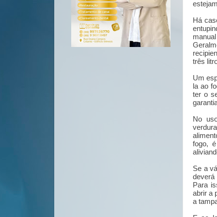
estejam
Há cas
entupin
manual 
Geralm
recipie
três li
Um espe
la ao f
ter o 
garanti
No uso
verdur
aliment
fogo, 
alivian
Se a vá
deverá
Para is
abrir a
a tampa