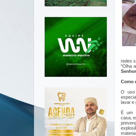
redes s
“Olha 
Senho
Como e
O uso 
especia
lavar e
É um u
casa, e
preven
explos
materia