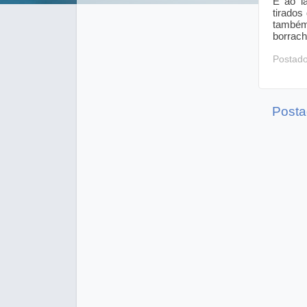
E ao l
tirados
também
borrach
Postad
Posta