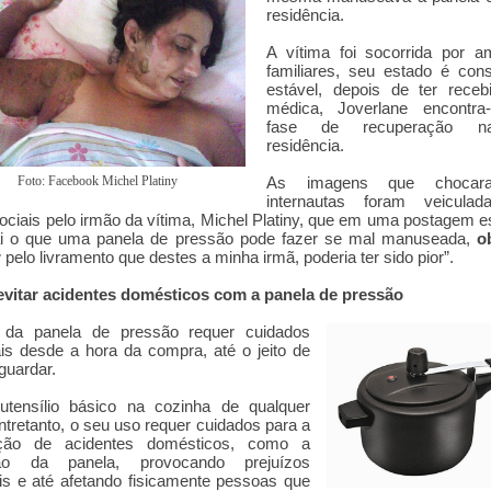
residência.
A vítima foi socorrida por a
familiares, seu estado é con
estável, depois de ter receb
médica, Joverlane encontr
fase de recuperação 
residência.
Foto: Facebook Michel Platiny
As imagens que choca
internautas foram veicula
ociais pelo irmão da vítima, Michel Platiny, que em uma postagem 
ai o que uma panela de pressão pode fazer se mal manuseada,
o
r
pelo livramento que destes a minha irmã, poderia ter sido pior
”.
vitar acidentes domésticos com a panela de pressão
da panela de pressão requer cuidados
is desde a hora da compra, até o jeito de
 guardar.
tensílio básico na cozinha de qualquer
ntretanto, o seu uso requer cuidados para a
ção de acidentes domésticos, como a
ão da panela, provocando prejuízos
is e até afetando fisicamente pessoas que