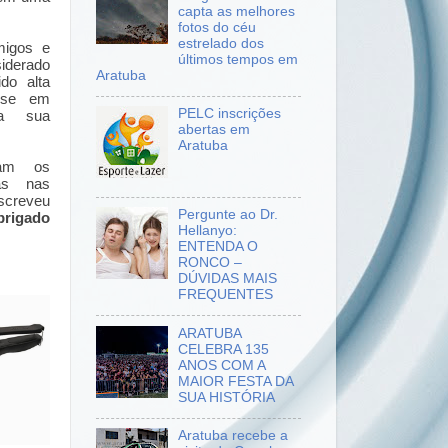
capta as melhores
fotos do céu
estrelado dos
migos e
últimos tempos em
siderado
Aratuba
ido alta
a-se em
PELC inscrições
na sua
abertas em
Aratuba
ram os
das nas
escreveu
Pergunte ao Dr.
brigado
Hellanyo:
ENTENDA O
RONCO –
DÚVIDAS MAIS
FREQUENTES
ARATUBA
CELEBRA 135
ANOS COM A
MAIOR FESTA DA
SUA HISTÓRIA
Aratuba recebe a