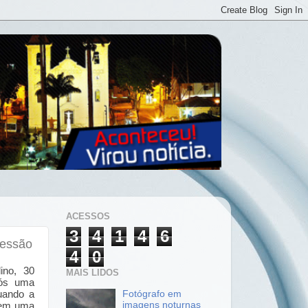
ACESSOS
3
4
1
4
6
ressão
4
0
ino, 30
MAIS LIDOS
pós uma
Fotógrafo em
uando a
imagens noturnas
 em uma