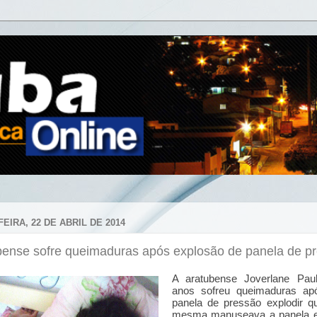
EIRA, 22 DE ABRIL DE 2014
bense sofre queimaduras após explosão de panela de p
A aratubense Joverlane Paul
anos sofreu queimaduras a
panela de pressão explodir q
mesma manuseava a panela