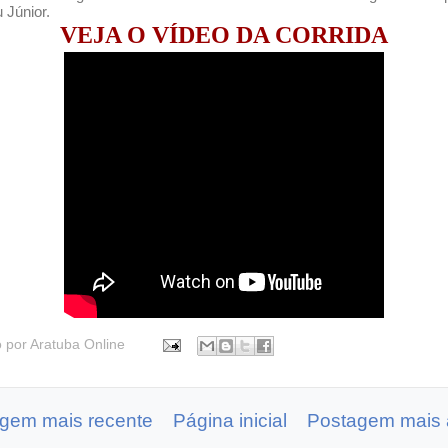
u Júnior.
VEJA O VÍDEO DA CORRIDA
o por
Aratuba Online
gem mais recente
Página inicial
Postagem mais 