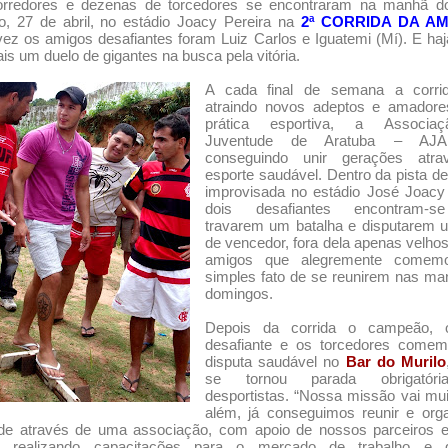
orredores e dezenas de torcedores se encontraram na manhã do
o, 27 de abril, no estádio Joacy Pereira na
2ª CORRIDA DA AM
ez os amigos desafiantes foram Luiz Carlos e Iguatemi (Mí). E haj
is um duelo de gigantes na busca pela vitória.
A cada final de semana a corr
atraindo novos adeptos e amadore
prática esportiva, a Associa
Juventude de Aratuba – AJ
conseguindo unir gerações atr
esporte saudável. Dentro da pista de
improvisada no estádio José Joacy 
dois desafiantes encontram-s
travarem um batalha e disputarem u
de vencedor, fora dela apenas velho
amigos que alegremente comem
simples fato de se reunirem nas ma
domingos.
Depois da corrida o campeão, 
desafiante e os torcedores come
disputa saudável no
Bar do Murilo
se tornou parada obrigatór
desportistas. “Nossa missão vai mu
além, já conseguimos reunir e orga
ude através de uma associação, com apoio de nossos parceiros 
 realizando capacitações para o mercado de trabalho e 