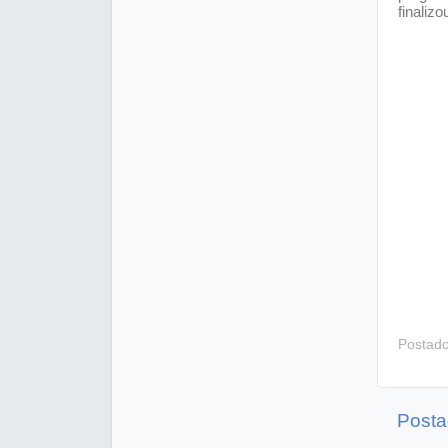
finalizo
Postad
Posta