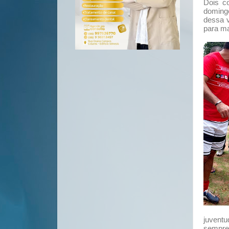
Dois c
doming
dessa v
para ma
juvent
sempre