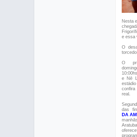
Nesta e
chegada
Frigorí
e essa 
O desa
torcedo
O pró
doming
10:00hs
e Nê L
estádi
confir
real.
Segund
das fi
DA AM
manh
Aratu
oferece
progra