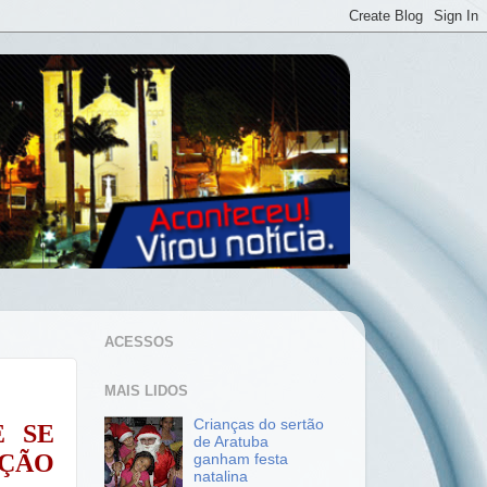
ACESSOS
MAIS LIDOS
Crianças do sertão
E SE
de Aratuba
IÇÃO
ganham festa
natalina