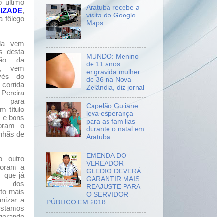
 último
Aratuba recebe a
IZADE
,
visita do Google
a fôlego
Maps
ida vem
s desta
MUNDO: Menino
ção da
de 11 anos
A, vem
engravida mulher
avés do
de 36 na Nova
 corrida
Zelândia, diz jornal
Pereira
e para
Capelão Gutiane
m título
leva esperança
s e bons
para as famílias
oram o
durante o natal em
nhãs de
Aratuba
EMENDA DO
o outro
VEREADOR
moram a
GLEDIO DEVERÁ
, que já
GARANTIR MAIS
ia dos
REAJUSTE PARA
ito mais
O SERVIDOR
nizar a
PÚBLICO EM 2018
estamos
gerando