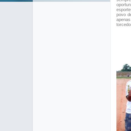
oportu
esporte
povo d
apenas
torcedo