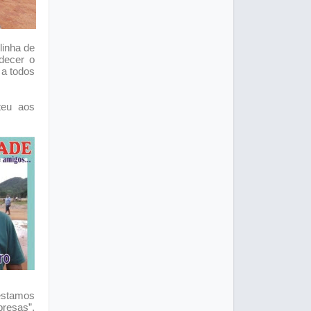
linha de
adecer o
 a todos
teu aos
 estamos
resas”,