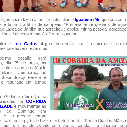
dição quem levou a melhor o desafiante
Iguatemi
(
Mí
) que cruzou a 
 e faturou o título de campeão. “Primeiramente gostaria de agr
fico Lagoa do Jardim que acreditou e apoiou minha pessoa, agradeço
vitória é de todo mundo”, afirmou Iguatemi.
fiante
Luiz Carlos
alegou problemas com sua perna e prome
res que haverá revanche.
ximo desafio será
o, dia 05 de maio, às
 entre os amigos Murilo
eiteiro.
Compareça ao
o José Joacy Pereira e
a o resultado em tempo
o Gedimar (Júnior) uma
nalidades da
CORRIDA
IZADE
é movimentar as
ãs de Domingo em
ba e ao mesmo tempo
r mais uma opção de lazer e entretenimento. “Para o Dia das Mães
mando um grande evento com várias corridas e algumas surp