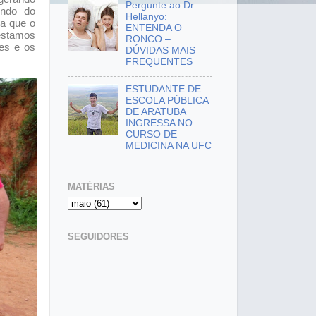
Pergunte ao Dr.
undo do
Hellanyo:
va que o
ENTENDA O
estamos
RONCO –
es e os
DÚVIDAS MAIS
FREQUENTES
ESTUDANTE DE
ESCOLA PÚBLICA
DE ARATUBA
INGRESSA NO
CURSO DE
MEDICINA NA UFC
MATÉRIAS
SEGUIDORES