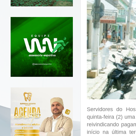
Servidores do Hos
quinta-feira (2) um
reivindicando paga
início na última te