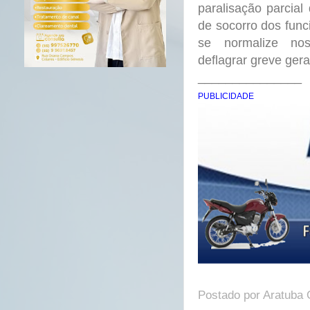
paralisação parcia
de socorro dos func
se normalize no
deflagrar greve gera
_______________
PUBLICIDADE
Postado por
Aratuba 