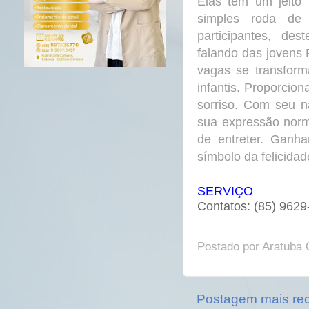
Elas têm um jeito 
simples roda de
participantes, des
falando das jovens
vagas se transfor
infantis. Proporcion
sorriso. Com seu n
sua expressão norm
de entreter. Ganh
símbolo da felicidade
SERVIÇO
Contatos: (85) 9629
Postado por
Aratuba 
Postagem mais re