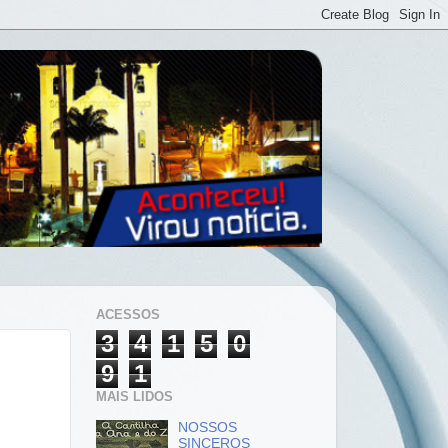
ACESSOS
3
4
1
5
0
9
1
MAIS LIDOS
NOSSOS
SINCEROS