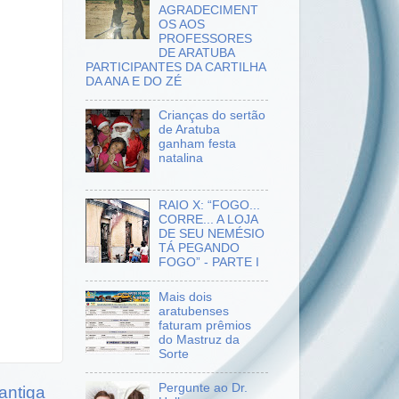
AGRADECIMENT
OS AOS
PROFESSORES
DE ARATUBA
PARTICIPANTES DA CARTILHA
DA ANA E DO ZÉ
Crianças do sertão
de Aratuba
ganham festa
natalina
RAIO X: “FOGO...
CORRE... A LOJA
DE SEU NEMÉSIO
TÁ PEGANDO
FOGO” - PARTE I
Mais dois
aratubenses
faturam prêmios
do Mastruz da
Sorte
Pergunte ao Dr.
antiga