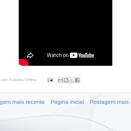
o por
Aratuba Online
gem mais recente
Página inicial
Postagem mais 