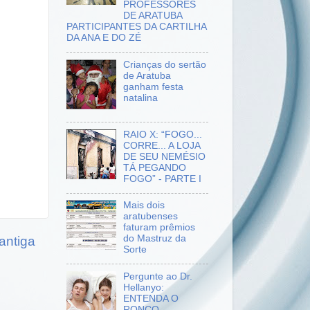
PROFESSORES
DE ARATUBA
PARTICIPANTES DA CARTILHA
DA ANA E DO ZÉ
Crianças do sertão
de Aratuba
ganham festa
natalina
RAIO X: “FOGO...
CORRE... A LOJA
DE SEU NEMÉSIO
TÁ PEGANDO
FOGO” - PARTE I
Mais dois
aratubenses
faturam prêmios
do Mastruz da
antiga
Sorte
Pergunte ao Dr.
Hellanyo:
ENTENDA O
RONCO –